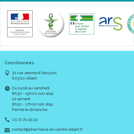
Coordonnées
32 rue Jeanne d’Harcourt
80300 Albert
Du lundi au vendredi
8h30 - 19h00 non stop
Le samedi
8h30 - 17h00 non stop
Fermé le dimanche
03 22 74 45 50
-
-
contact
@
pharmacie-du-centre-albert.fr