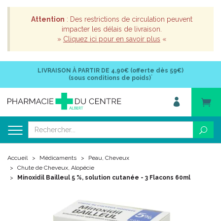
Attention
: Des restrictions de circulation peuvent
impacter les délais de livraison.
»
Cliquez ici pour en savoir plus
«
LIVRAISON À PARTIR DE
4,90€ (offerte dès 59€)
*
(sous conditions de poids)
Accueil
Médicaments
Peau, Cheveux
Chute de Cheveux, Alopécie
Minoxidil Bailleul 5 %, solution cutanée - 3 Flacons 60ml