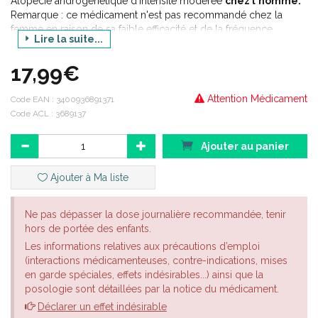
Alopécie androgénétique d'intensité modérée
chez l'homme.
Remarque : ce médicament n'est pas recommandé chez la
femme en raison de sa faible efficacité et de la fréquence
Lire la suite...
importante des hypertrichoses (37 % des cas) à distance des
sites d'application.
17,99€
Attention Médicament
Code EAN :
3400936891371
Code ACL : 3689137
Ajouter au panier
Ajouter à Ma liste
Ne pas dépasser la dose journalière recommandée, tenir
hors de portée des enfants.
Les informations relatives aux précautions d’emploi
(interactions médicamenteuses, contre-indications, mises
en garde spéciales, effets indésirables...) ainsi que la
posologie sont détaillées par la notice du médicament.
Déclarer un effet indésirable