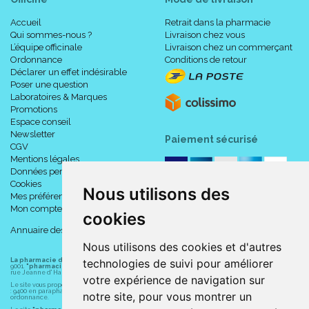
Accueil
Retrait dans la pharmacie
Qui sommes-nous ?
Livraison chez vous
L’équipe officinale
Livraison chez un commerçant
Ordonnance
Conditions de retour
Déclarer un effet indésirable
Poser une question
Laboratoires & Marques
Promotions
Espace conseil
Newsletter
Paiement sécurisé
CGV
Mentions légales
Données personnelles
Cookies
Nous utilisons des
Mes préférences Cookies
Mon compte
cookies
Annuaire des pharmacies
Nous utilisons des cookies et d'autres
La pharmacie du centre à Albert
(80300) est une pharmacie française certifiée ISO
technologies de suivi pour améliorer
9001.
"pharmacie-du-centre-albert.fr "
est le site internet de l
a pharmacie du centre
, 32
rue Jeanne d' Harcourt, 80300 Albert.
votre expérience de navigation sur
Le site vous propose un large choix de plus de 11000 références, au prix les plus bas possible
: 9400 en parapharmacie, animaux, orthopédie, matériel médical. 1700 en médicaments sans
notre site, pour vous montrer un
ordonnance.