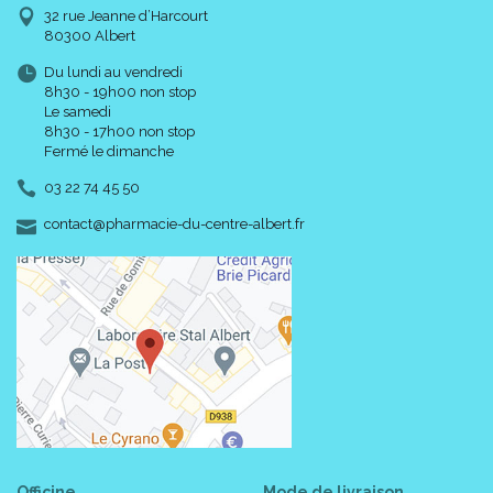
32 rue Jeanne d’Harcourt
80300 Albert
Du lundi au vendredi
8h30 - 19h00 non stop
Le samedi
8h30 - 17h00 non stop
Fermé le dimanche
03 22 74 45 50
-
-
contact
@
pharmacie-du-centre-albert.fr
Officine
Mode de livraison