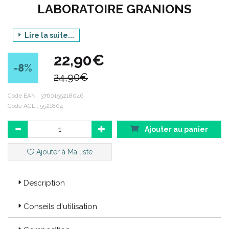
LABORATOIRE GRANIONS
Lire la suite...
Gamme : COLLAGÈNE+ BEAUTÉ
22,90€
Produit : PROGRAMME DE 8 JOURS
-8
%
24,90€
PEAU REPULPÉE, RÉDUCTION DES RIDES
Contenance : 400 ML
Code EAN :
3760155218046
Code ACL : 5521804
Code ACL : 5521804
Ajouter au panier
Code EAN : 3760155218046
Ajouter à Ma liste
Description
Conseils d'utilisation