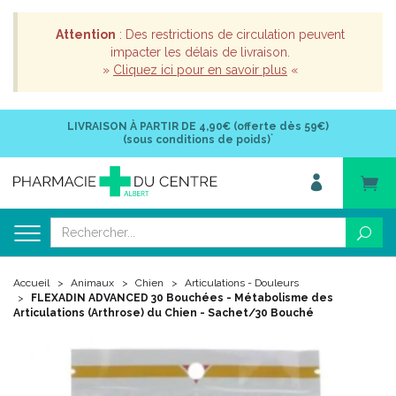
Attention
: Des restrictions de circulation peuvent
impacter les délais de livraison.
»
Cliquez ici pour en savoir plus
«
LIVRAISON À PARTIR DE
4,90€ (offerte dès 59€)
*
(sous conditions de poids)
Accueil
Animaux
Chien
Articulations - Douleurs
FLEXADIN ADVANCED 30 Bouchées - Métabolisme des
Articulations (Arthrose) du Chien - Sachet/30 Bouché