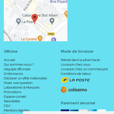
Cendres brutes : 3%
Cellulose brute : 1.5%
Informations nutritionnelles par bouchée (3g)
:
Acides gras oméga 3 totaux : 95 mg
Officine
Mode de livraison
Collagène de type II (UC-II®) : 40 mg
Acide eicosapentaénoïque (EPA) total : 9.3 mg
Accueil
Retrait dans la pharmacie
Vitamines E total: 21 UI
Qui sommes-nous ?
Livraison chez vous
Arôme poulet q.s.p. : 1 bouchée de 3 g
L’équipe officinale
Livraison chez un commerçant
Ordonnance
Conditions de retour
Déclarer un effet indésirable
Code ACL : 7440306
Poser une question
Code EAN : 3605874403062/3605874565487
Laboratoires & Marques
Promotions
Espace conseil
Newsletter
Paiement sécurisé
CGV
Mentions légales