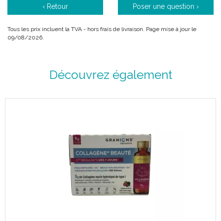
‹ Retour
Poser une question ›
jour.
Pour de meilleurs résultats, respecter une alimentation
adaptée.
Tous les prix incluent la TVA - hors frais de livraison. Page mise à jour le
09/08/2026.
Contient de l’ UC-II® (40 mg/bouchée), une forme de
collagène de type II natif non dénaturé. Le collagène de type
II est la principale protéine de structure du cartilage.
Contient également des acides gras Oméga-3 qui participent
Découvrez également
au maintien des articulations et de la Vitamine E connue pour
ses propriétés anti-oxydantes.
Conseils d' utilisation :
Chiens : Initialement sur une période allant jusqu’ à 3 mois.
Petit chien <10 kg : 1 bouchée par jour
Chien moyen 10 à 30 kg : 1 bouchée par jour
Grand chien >30 kg : 1 bouchée par jour
Il convient de demander l’ avis d’un vétérinaire avant utilisation
ou prolongation de la durée d’ utilisation.