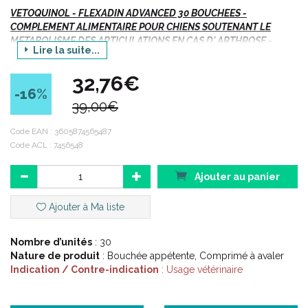
VETOQUINOL - FLEXADIN ADVANCED 30 BOUCHEES -
COMPLEMENT ALIMENTAIRE POUR CHIENS SOUTENANT LE
METABOLISME DES ARTICULATIONS EN CAS D' ARTHROSE -
Lire la suite...
Sachet/30 Bouchées, 90g
32,76€
-16
%
Indications :
39,00€
Code EAN :
3605874565487
Code ACL : 7456548
Soutien du métabolisme des articulations en cas d’
ostéoarthrose.
Chiens.
Ajouter au panier
Ajouter à Ma liste
Description :
Nombre d’unités
: 30
Nature de produit
: Bouchée appétente, Comprimé à avaler
Aliment complémentaire diététique pour animaux ayant pour
Indication / Contre-indication
: Usage vétérinaire
objectif le soutien du métabolisme des articulations en cas d’
ostéoarthrose.
Bouchées appétentes pour une administration facile 1 fois par