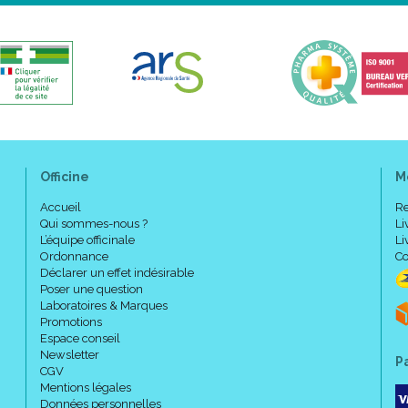
Code EAN : 3338221000743
Flacon pompe 30 ml
Officine
M
Accueil
Re
Qui sommes-nous ?
Li
L’équipe officinale
Li
Ordonnance
Co
Déclarer un effet indésirable
Poser une question
Laboratoires & Marques
Promotions
Espace conseil
Newsletter
P
CGV
Mentions légales
Données personnelles