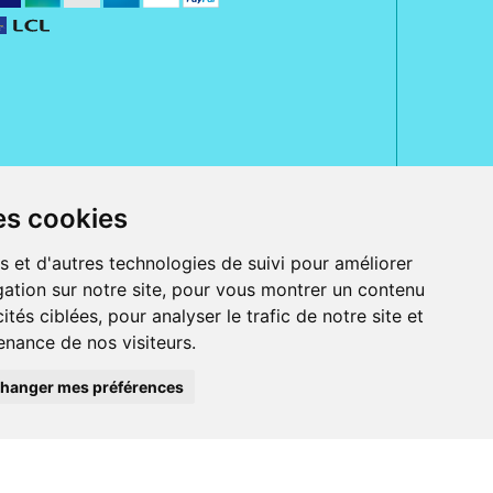
es cookies
rue Jeanne d' Harcourt, 80300 Albert.
 sans ordonnance.
s et d'autres technologies de suivi pour améliorer
ation sur notre site, pour vous montrer un contenu
ranger).
e, iPad et iPod touch), ou sur Google Play (pour Androïd 5.0 ou version
ités ciblées, pour analyser le trafic de notre site et
 Express, Bancontact, PayPal.
nance de nos visiteurs.
 beauté et bien-être ainsi que différents services : suivi personnalisé,
auté de la peau, des cheveux...), mesure de la glycémie, perruques.
s 30 ans, Pharmactiv réunit près de 1500 adhérents pharmaciens autour d' un
du matériel médical sous sa marque BetterLife.
hanger mes préférences