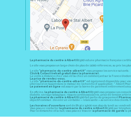
La pharmacie du centre à Albert
(80300) est une pharmacie française certifi
Le site vous propose un large choix de plus de 11000 références, au prix les 
Le site
"pharmacie-du-centre-albert.fr"
vous propose les service suivants :
Click & Collect (retrait gratuit dans la pharmacie).
La vente à distance chez vous et/ou chez un commerçant sur la France (Andorre, 
La prise de rendez-vous.
Le site
"pharmacie-du-centre-albert.fr"
est également disponible pour vos s
ultérieure) en tapant dans le moteur de recherche d' application : " Albert Pha
Le paiement en ligne
est assuré par la borne de paiement entièrement sécuri
En officine,
la pharmacie du centre à Albert
(80300) vous propose ses conseil
diabète, sevrage tabagique, risques cardiovasculaires, prise de tension artériell
La pharmacie du centre à Albert
(80300) fait partie du groupement
Pharmac
objectif commun : devenir un véritable « relais santé » au service des client
Les horaires d'ouverture
sont de 8h30 à 19h00 non stop du lundi au vendredi 
Vous pouvez contacter
la pharmacie du centre à Albert
(80300) par téléphone
Pour le dimanche et la nuit, vous pouvez trouver l
a pharmacie de garde
la pl