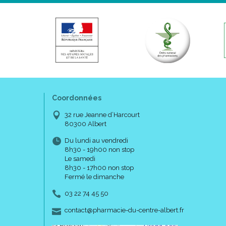
Coordonnées
32 rue Jeanne d’Harcourt
80300 Albert
Du lundi au vendredi
8h30 - 19h00 non stop
Le samedi
8h30 - 17h00 non stop
Fermé le dimanche
03 22 74 45 50
-
-
contact
@
pharmacie-du-centre-albert.fr