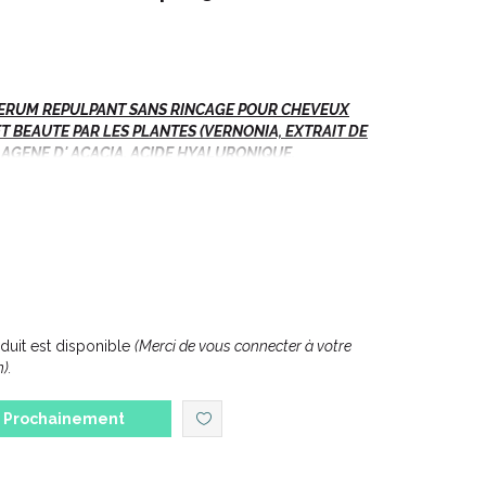
SERUM REPULPANT SANS RINCAGE POUR CHEVEUX
 ET BEAUTE PAR LES PLANTES (VERNONIA, EXTRAIT DE
LLAGENE D' ACACIA, ACIDE HYALURONIQUE,
) - Fl Pompe/30ml
iante sur cuir chevelu pour cheveux affinés, dévitalisés.
uit est disponible
(Merci de vous connecter à votre
).
Prochainement