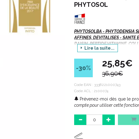
PHYTOSOL
PHYTOSOLBA - PHYTODENSIA 
AFFINES, DEVITALISES - SANTE
RAISIN, PEPTIDE VITAMINE, CO
Lire la suite...
EXTRACTION DE CHARBON MARIE
25,85€
-30
%
Indications :
36,90€
Code EAN :
3338221000743
Code ACL : 2100074
Action restructurante et fortif
Sans rinçage.
Prévenez-moi dès que le prod
compte pour utiliser cette fonction
Description :