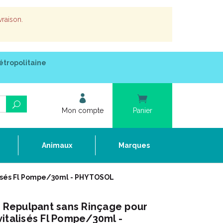
vraison.
étropolitaine
Mon compte
Panier
e
Animaux
Marques
lisés Fl Pompe/30ml - PHYTOSOL
Repulpant sans Rinçage pour
italisés Fl Pompe/30ml -