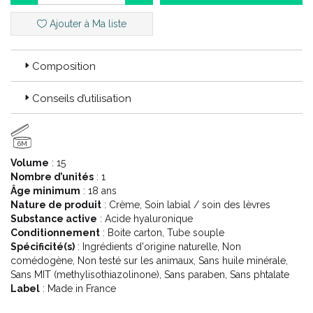
*Test in vitro
Ajouter à Ma liste
**Test d'usage - 31 volontaires - % d'amélioration évalué par le
dermatologue après 56 jours.
***Test d'usage 30 volontaires - % de satisfaction après 56 jours.
Composition
Description :
Conseils d’utilisation
Ce soin cible les rides d'expression du regard et du sourire
pour une peau visiblement plus jeune. Les cernes et les poches
6M
sont estompés. Le contour des lèvres est comme redessiné,
Volume
: 15
défroissé.
Nombre d’unités
: 1
Âge minimum
: 18 ans
A propos de NUXURIANCE® ULTRA : La révolution anti-âge
Nature de produit
: Crème, Soin labial / soin des lèvres
global à la technologie Alfa [3R]
Substance active
: Acide hyaluronique
Conditionnement
: Boite carton, Tube souple
Que se passe-t-il quand la peau vieillit ?
Spécificité(s)
: Ingrédients d'origine naturelle, Non
comédogène, Non testé sur les animaux, Sans huile minérale,
La peau est un organe constitué de cellules. Les cellules
Sans MIT (methylisothiazolinone), Sans paraben, Sans phtalate
majeures de la peau sont appelées Kératinocytes dans
Label
: Made in France
l'épiderme, et Fibroblastes dans le derme.
Ces cellules garantissent le bon fonctionnement de notre peau