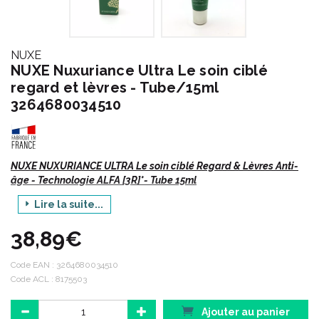
NUXE
NUXE Nuxuriance Ultra Le soin ciblé
regard et lèvres - Tube/15ml
3264680034510
NUXE NUXURIANCE ULTRA Le soin ciblé Regard & Lèvres Anti-
âge - Technologie ALFA [3R]*- Tube 15ml
Lire la suite...
[R]evitalise, [R]égénère, [R]esurface. L'anti âge global plus efficace
que le rétino. Jour après jour, ce soin réduit l'apparence des
38,89€
cernes (-36%**) et le volume des poches (-22%**). Le contour
des lèvres est comme redessiné, défroissé. Les rides mêmes
marquées de la patte d'oie, du lion et péribuccales, semblent
Code EAN :
3264680034510
réduites pour 87% des femmes
Code ACL : 8175503
Ajouter au panier