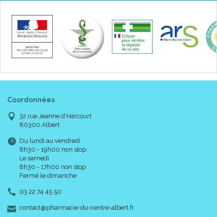
Coordonnées
32 rue Jeanne d’Harcourt
80300 Albert
Du lundi au vendredi
8h30 - 19h00 non stop
Le samedi
8h30 - 17h00 non stop
Fermé le dimanche
03 22 74 45 50
-
-
contact
@
pharmacie-du-centre-albert.fr