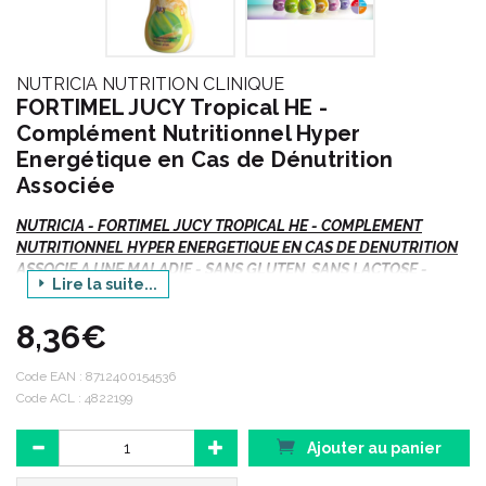
NUTRICIA NUTRITION CLINIQUE
FORTIMEL JUCY Tropical HE -
Complément Nutritionnel Hyper
Energétique en Cas de Dénutrition
Associée
NUTRICIA - FORTIMEL JUCY TROPICAL HE - COMPLEMENT
NUTRITIONNEL HYPER ENERGETIQUE EN CAS DE DENUTRITION
ASSOCIE A UNE MALADIE - SANS GLUTEN, SANS LACTOSE -
Lire la suite...
STERILISE UHT - 4x Bouteille/200ml
8,36€
Indications :
Code EAN :
8712400154536
Code ACL : 4822199
Nutrition orale.
Ajouter au panier
Besoins nutritionnels en cas de dénutrition associée à une
maladie.