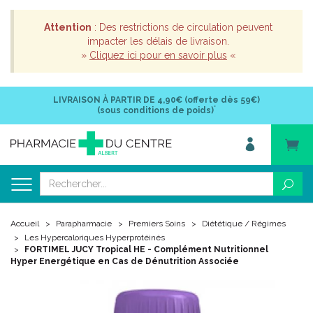
Attention
: Des restrictions de circulation peuvent
impacter les délais de livraison.
»
Cliquez ici pour en savoir plus
«
LIVRAISON À PARTIR DE
4,90€ (offerte dès 59€)
*
(sous conditions de poids)
Accueil
Parapharmacie
Premiers Soins
Diététique / Régimes
Les Hypercaloriques Hyperprotéinés
FORTIMEL JUCY Tropical HE - Complément Nutritionnel
Hyper Energétique en Cas de Dénutrition Associée