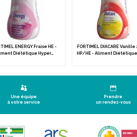
Tropical
.
Conseils d' utilisation :
Bien agiter avant emploi. Fort
TIMEL ENERGY Fraise HE -
FORTIMEL DIACARE Vanille
préférence.
iment Diététique Hyper…
HP/HE - Aliment Diététique
1 à 4 par jour, en complément 
Après ouverture, la bouteille
Contre-indications :
Une équipe
Prendre
à votre service
un rendez-vous
Nourrisson, enfant de moins 
Ne convient pas aux patients 
Précautions d' emploi :