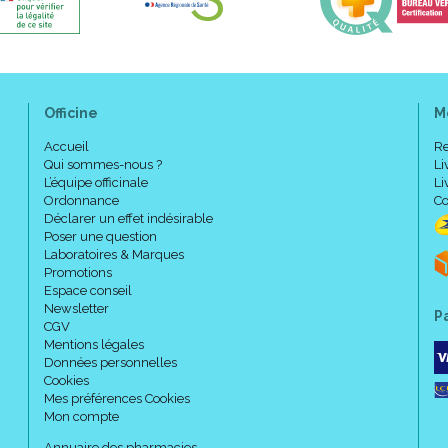
Fortimel® Jucy doit être util
A utiliser en complément de
seule source d’ alimentation.
Ne convient pas aux enfants 
Officine
M
A utiliser avec précaution che
A conserver dans un endroit f
Accueil
Re
Conservation au réfrigérateu
Qui sommes-nous ?
Li
L’équipe officinale
Li
Ordonnance
Co
Déclarer un effet indésirable
Composition :
Poser une question
Laboratoires & Marques
Promotions
Eau, sirop de glucose, dextrinem
Espace conseil
fraise, correcteur d' acidité (aci
Newsletter
P
CGV
acide ascorbique, émulsifiant (p
Mentions légales
chlorure de potassium, lactate 
Données personnelles
sulfate de zinc, acétate de Dl-
Cookies
gluconate de cuivre, sélénite d
Mes préférences Cookies
calcium, chlorure de chrome, a
Mon compte
de pyridoxine, chlorhydrate de 
Annuaire des pharmacies