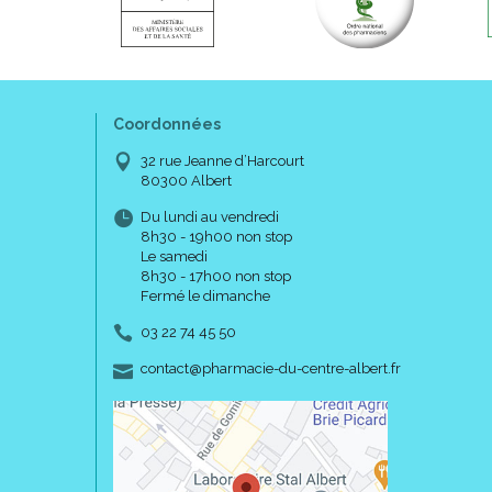
Coordonnées
32 rue Jeanne d’Harcourt
80300 Albert
Du lundi au vendredi
8h30 - 19h00 non stop
Le samedi
8h30 - 17h00 non stop
Fermé le dimanche
03 22 74 45 50
-
-
contact
@
pharmacie-du-centre-albert.fr