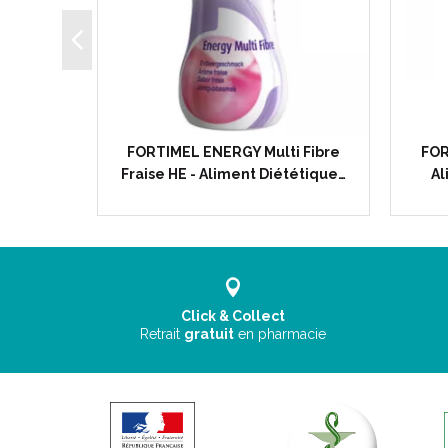
ti Fibre
FORTIMEL ENERGY Multi Fibre
FOR
Dès 1 An…
Fraise HE - Aliment Diététique…
Al
Click & Collect
Retrait
gratuit
en pharmacie