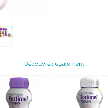
Fortimel® Jucy est un alimen
pour les besoins nutritionnel
Sans gluten, sans fibres, sans
Convient aux patients avec u
Prête à l' emploi.
Sans lactose, sans gluten.
Stérilisé UHT.
Osmolarité : 750 mOsm/l.
Conditionnement : bouteille p
La notion sans lactose ne peu
de 0.5 g de lactose par 100
Parlement européen et du Co
Une texture " jus ".
Découvrez également
A consommer très frais.
Arôme : FRAISE.
Autres saveurs disponibles :
Cassis
.
Fruits de la forêt
.
Orange
.
Pomme
.