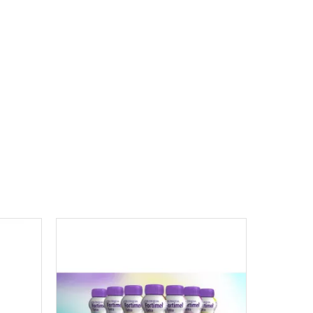
t diététique destiné à des fins médicales spéciales
s en cas de dénutrition associée à une maladie.
 lactose, sans lipides.
n régime pauvre en lipides.
lastique avec paille.
t être indiquée que si le produit ne contient pas plus
 g ou 100 ml (Annexe au règlement N° 1924/2006 du
nseil du 20 décembre 2006 - JO du 18.01.2007).