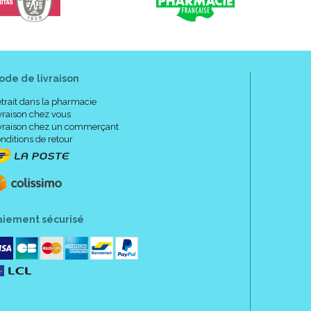
isé sous contrôle médical.
 l’ alimentation normale. Ne convient pas comme
de moins de 3 ans.
ode de livraison
z les enfants de 3 à 6 ans.
rais et sec.
trait dans la pharmacie
r après ouverture 24 heures maximum.
vraison chez vous
vraison chez un commerçant
nditions de retour
altose, protéines de lait de vache, sucre, arôme
de citrique), chlorure de choline, chlorure de calcium,
aiement sécurisé
olysorbate-80), colorants (anthocyanes, E 150d),
ferreux, chlorure de sodium, chlorure de manganèse,
alphatocophérol, nicotinamide, L-ascorbate de sodium,
e sodium, sulfate de magnésium, D-pantothénate de
cide ptéroylmonoglutamique, D-biotine, chlorhydrate
thiamine, palmitate de rétinol, molybdate de sodium,