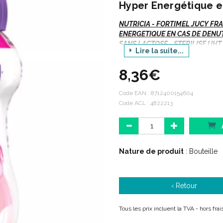
Hyper Energétique e
NUTRICIA - FORTIMEL JUCY FR
ENERGETIQUE EN CAS DE DENUT
SANS LACTOSE - STERILISE UHT 
Lire la suite...
8,36€
Indications :
Code EAN :
8712400154604
Code ACL : 4822213
Nutrition orale.
Besoins nutritionnels en cas 
Adulte, enfant à partir de 3 an
Arôme : FRAISE.
Nature de produit
: Bouteille
Description :
‹ Retour
Fortimel® Jucy est un complé
Tous les prix incluent la TVA - hors fr
au goût fruité.