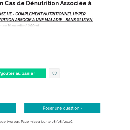
n Cas de Dénutrition Associée à
AISE HE - COMPLEMENT NUTRITIONNEL HYPER
RITION ASSOCIE A UNE MALADIE - SANS GLUTEN,
- 4x Bouteille/200ml
de dénutrition associée à une maladie.
Ajouter au panier
s.
Poser une question ›
ment nutritionnel oral hyperénergétique, non lacté,
ais de livraison. Page mise à jour le 08/08/2026.