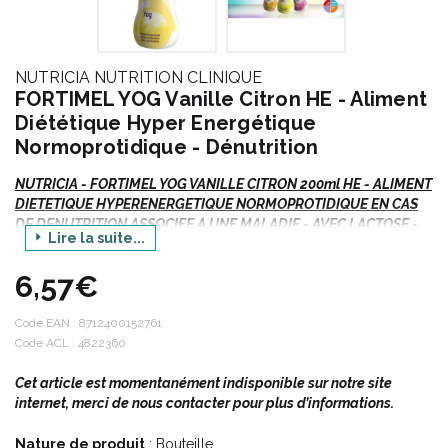
NUTRICIA NUTRITION CLINIQUE
FORTIMEL YOG Vanille Citron HE - Aliment
Diététique Hyper Energétique
Normoprotidique - Dénutrition
NUTRICIA - FORTIMEL YOG VANILLE CITRON 200ml HE - ALIMENT
DIETETIQUE HYPERENERGETIQUE NORMOPROTIDIQUE EN CAS
DE DENUTRITION ASSOCIEE A UNE MALADIE - AVEC LACTOSE -
Lire la suite...
4x Bouteille/200ml
6,57€
Autres arômes disponibles :
Code EAN :
8712400152761
Framboise.
Code ACL : 4822360
Vanille / Citron.
Cet article est momentanément indisponible sur notre site
internet, merci de nous contacter pour plus d’informations.
Indications :
Nature de produit
: Bouteille