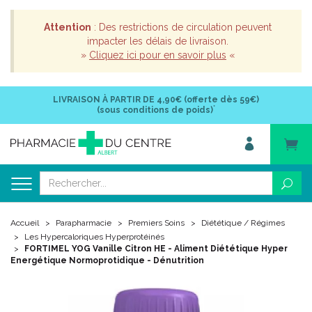
Attention
: Des restrictions de circulation peuvent
impacter les délais de livraison.
»
Cliquez ici pour en savoir plus
«
LIVRAISON À PARTIR DE
4,90€ (offerte dès 59€)
*
(sous conditions de poids)
Accueil
Parapharmacie
Premiers Soins
Diététique / Régimes
Les Hypercaloriques Hyperprotéinés
FORTIMEL YOG Vanille Citron HE - Aliment Diététique Hyper
Energétique Normoprotidique - Dénutrition