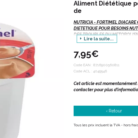
Aliment Diététique p
de
NUTRICIA - FORTIMEL DIACARE
DIETETIQUE POUR BESOINS NUT
DES TROUBLES DU METOBOLISME
Lire la suite...
Pot/200g
7,95€
Autres arômes disponibles :
Code EAN :
8716900560811
Vanille.
Code ACL : 4049546
Cet article est momentanément in
Indications :
contacter pour plus d’informatio
Nutrition orale à utiliser sou
‹ Retour
Besoins nutritionnels en cas 
métabolisme glucidique.
Tous les prix incluent la TVA - hors fra
Adulte, enfant à partir de 3 an