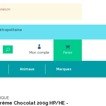
vraison.
étropolitaine
Mon compte
Panier
e
Animaux
Marques
NIQUE
rème Chocolat 200g HP/HE -