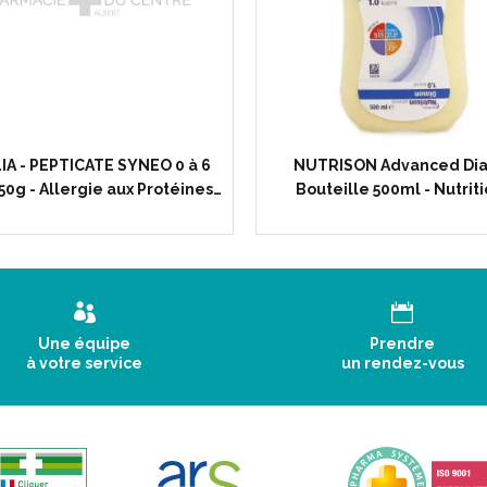
et de phosphore doivent être
patients souffrant d’ insuffisa
Caractéristiques :
IA - PEPTICATE SYNEO 0 à 6
NUTRISON Advanced Dia
Arôme
CHOCOLAT.
.
50g - Allergie aux Protéines…
Bouteille 500ml - Nutrit
Une crème onctueuse qui pe
Peut convenir en cas de troub
151 kcal.
10 g Protéines.
2.6 g Fibres.
Osmolarité : 450 mOsm/litre.
Une équipe
Prendre
à votre service
un rendez-vous
Conseils d' utilisation :
1 à 2 coupelles par jour en c