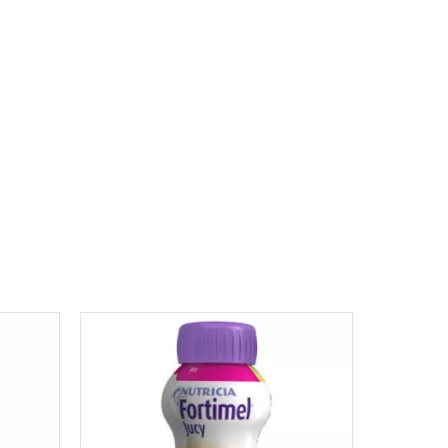
des fins médicales spéciales pour les besoins
trition associée à des troubles du métabolisme
 un complément nutritionnel oral hyperprotidique,
s, isomaltulose et édulcorants, se présentant sous
ose.
 protectrice.
lastique.
ilisation de Fortimel® DiaCare Creme, il est
r une demi-coupelle et de surveiller la glycémie.
d’ adapter votre traitement. Les quantités de potassium