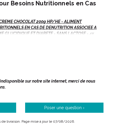
our Besoins Nutritionnels en Cas
 CREME CHOCOLAT 200g HP/HE - ALIMENT
RITIONNELS EN CAS DE DENUTRITION ASSOCIEE A
 GLUCIDIQUE ET DIABETE - SANS LACTOSE - 4x
disponible sur notre site internet, merci de nous
ns.
s contrôle médical.
Poser une question ›
de dénutrition associée à des troubles du
is de livraison. Page mise à jour le 07/08/2026.
s.