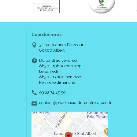
Coordonnées
32 rue Jeanne d’Harcourt
80300 Albert
Du lundi au vendredi
8h30 - 19h00 non stop
Le samedi
8h30 - 17h00 non stop
Fermé le dimanche
03 22 74 45 50
-
-
contact
@
pharmacie-du-centre-albert.fr