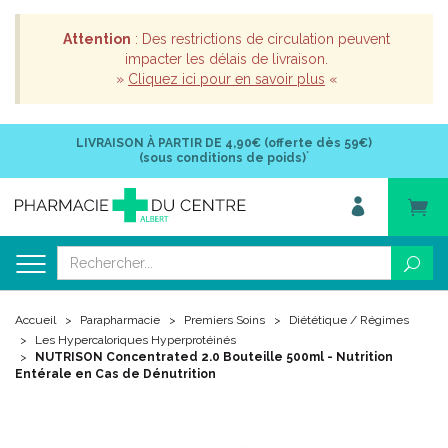
Attention
: Des restrictions de circulation peuvent
impacter les délais de livraison.
»
Cliquez ici pour en savoir plus
«
LIVRAISON À PARTIR DE
4,90€ (offerte dès 59€)
*
(sous conditions de poids)
Accueil
Parapharmacie
Premiers Soins
Diététique / Régimes
Les Hypercaloriques Hyperprotéinés
NUTRISON Concentrated 2.0 Bouteille 500ml - Nutrition
Entérale en Cas de Dénutrition