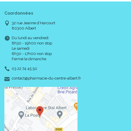
Coordonnées
32 rue Jeanne d’Harcourt
80300 Albert
Du lundi au vendredi
8h30 - 19h00 non stop
Le samedi
8h30 - 17h00 non stop
Fermé le dimanche
03 22 74 45 50
-
-
contact
@
pharmacie-du-centre-albert.fr