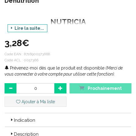
Dénutrition
NUTRICIA
Lire la suite...
Gamme : NUTRISON
3,28€
Produit : CONCENTRATED 2.0 BOUTEILLE
Contenance : 500 ml
Code EAN :
8716900573668
Code ACL : 0057366
Prévenez-moi dès que le produit est disponible
(Merci de
Code ACL : 0057366
vous connecter à votre compte pour utiliser cette fonction).
Code EAN : 8716900573668
Prochainement
Ajouter à Ma liste
Indication
Description