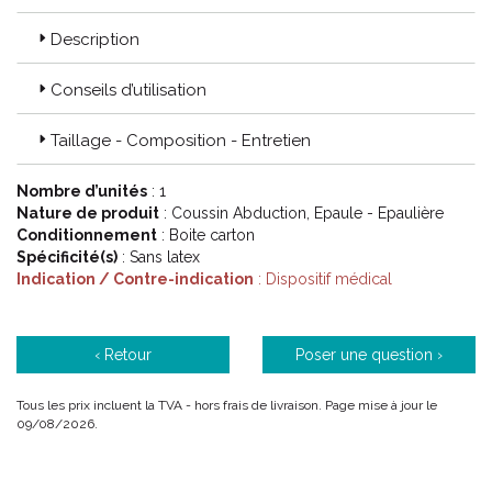
Description
Conseils d’utilisation
Taillage - Composition - Entretien
Nombre d’unités
: 1
Nature de produit
: Coussin Abduction, Epaule - Epaulière
Conditionnement
: Boite carton
Spécificité(s)
: Sans latex
L’ épaule est une articulation extrêmement mobile capable
Indication / Contre-indication
: Dispositif médical
de réaliser des mouvements de grande envergure malgré la
stabilité médiocre des structures qui la composent.
Ce sont en effet de nombreux petits muscles et leurs
tendons qui assurent l’ essentiel de la stabilité de l’
‹ Retour
Poser une question ›
articulation et qui sont soumis à des frictions répétées
pouvant être source d’ inflammation et de ruptures.
Tous les prix incluent la TVA - hors frais de livraison. Page mise à jour le
La chirurgie réparatrice des tendons dits de la coiffe des
09/08/2026.
rotateurs s’ est considérablement développée au cours des
dernières années et nécessite des immobilisations de
quelques semaines dans des positions plaçant le tendon