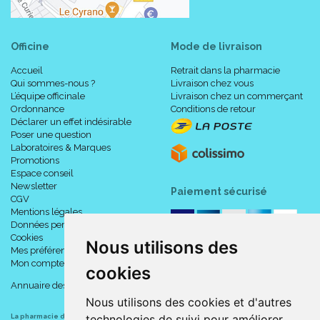
Officine
Mode de livraison
Accueil
Retrait dans la pharmacie
Qui sommes-nous ?
Livraison chez vous
L’équipe officinale
Livraison chez un commerçant
Ordonnance
Conditions de retour
Déclarer un effet indésirable
Poser une question
Laboratoires & Marques
Promotions
Espace conseil
Newsletter
Paiement sécurisé
CGV
Mentions légales
Données personnelles
Cookies
Nous utilisons des
Mes préférences Cookies
Mon compte
cookies
Annuaire des pharmacies
Nous utilisons des cookies et d'autres
technologies de suivi pour améliorer
La pharmacie du centre à Albert
(80300) est une pharmacie française certifiée ISO