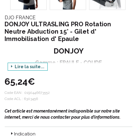
DJO FRANCE
DONJOY ULTRASLING PRO Rotation
Neutre Abduction 15° - Gilet d'
Immobilisation d' Epaule
DONJOY
Gamme : EPAULE - COUDE
Lire la suite...
Produit : ULTRASLING PRO
65,24€
ROTATION NEUTRE - ABDUCTION 15°
Conditionnement : 1 unité
Code EAN :
0190446673552
Code ACL : 6303456
Cet article est momentanément indisponible sur notre site
Epaule - Coude :
internet, merci de nous contacter pour plus d’informations.
Indication