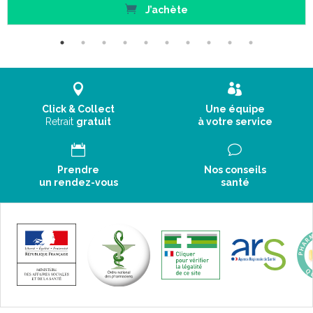
J’achète
Code ACL : 6303456
Click & Collect
Une équipe
Retrait
gratuit
à votre service
Code EAN : 0190446673552
Prendre
Nos conseils
un rendez-vous
santé