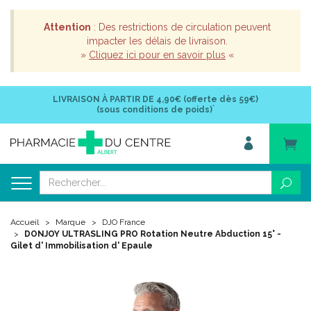
Attention
: Des restrictions de circulation peuvent
impacter les délais de livraison.
»
Cliquez ici pour en savoir plus
«
LIVRAISON À PARTIR DE
4,90€ (offerte dès 59€)
*
(sous conditions de poids)
Accueil
Marque
DJO France
DONJOY ULTRASLING PRO Rotation Neutre Abduction 15° -
Gilet d' Immobilisation d' Epaule