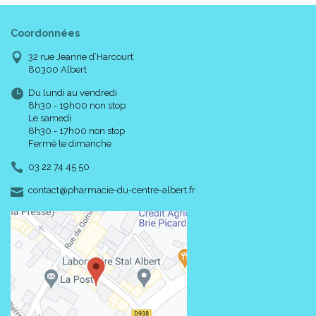
Coordonnées
32 rue Jeanne d’Harcourt
80300 Albert
Du lundi au vendredi
8h30 - 19h00 non stop
Le samedi
8h30 - 17h00 non stop
Fermé le dimanche
03 22 74 45 50
-
-
contact
@
pharmacie-du-centre-albert.fr