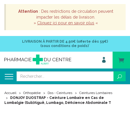
Attention
: Des restrictions de circulation peuvent
impacter les délais de livraison.
»
Cliquez ici pour en savoir plus
«
LIVRAISON À PARTIR DE
4,90€ (offerte dès 59€)
*
(sous conditions de poids)
Accueil
Orthopédie
Dos - Ceintures
Ceintures Lombaires
DONJOY DUOSTRAP - Ceinture Lombaire en Cas de
Lombalgie (Sub)Aiguë, Lumbago, Déficience Abdominale T