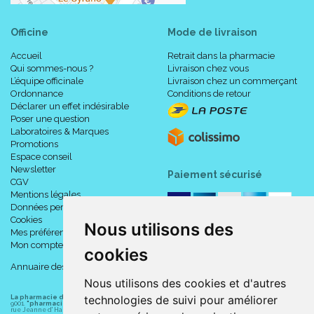
Officine
Mode de livraison
Accueil
Retrait dans la pharmacie
Qui sommes-nous ?
Livraison chez vous
L’équipe officinale
Livraison chez un commerçant
Ordonnance
Conditions de retour
Déclarer un effet indésirable
Indications :
Poser une question
Laboratoires & Marques
Promotions
Pathologies lombaires et/ou abdominales.
Espace conseil
Lombalgie associée à une déficience / insuffisance
Newsletter
Paiement sécurisé
CGV
musculaire de la paroi / sangle abdominale temporaire
Mentions légales
(post-partum) ou persistante (obésité morbide).
Données personnelles
Eventration.
Cookies
Chirurgie post-opératoire viscérale avec laparotomie,
Nous utilisons des
Mes préférences Cookies
Tétraplégie ou paraplégie haute.
Mon compte
cookies
Objectif Thérapeutique & Modes d’ Action :
Effet antalgique immédiat par la compression forte
Annuaire des pharmacies
exercée.
Nous utilisons des cookies et d'autres
Maintien proprioceptif permettant d’ éviter les attitudes
technologies de suivi pour améliorer
La pharmacie du centre à Albert
(80300) est une pharmacie française certifiée ISO
9001.
"pharmacie-du-centre-albert.fr "
est le site internet de l
a pharmacie du centre
, 32
nocives et les récidives.
rue Jeanne d' Harcourt, 80300 Albert.