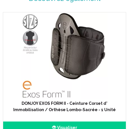
colonne vertébrale aura à subir de contraintes, plus un individu
sera sujet au mal de dos.
Les causes graves avec lésions osseuses (compression
nerveuse par une hernie discale) sont heureusement les moins
fréquentes et il s’ agit le plus souvent d’ un dysfonctionnement
articulaire intervertébral avec une forte réaction musculaire. Par
ailleurs, certains mouvements répétitifs, certaines positions
professionnelles ou gestes domestiques favorisent l’ apparition
de la lombalgie.
Après le traitement médical antalgique et décontracturant de la
phase aiguë, la réadaptation lombaire comporte, outre l’
apprentissage des postures de protection lombaire et le
renforcement musculaire, l’ utilisation de ceintures lombaires ou
de corsets.
DONJOY EXOS FORM II - Ceinture Corset d'
Immobilisation / Orthèse Lombo-Sacrée - 1 Unité
Visualiser