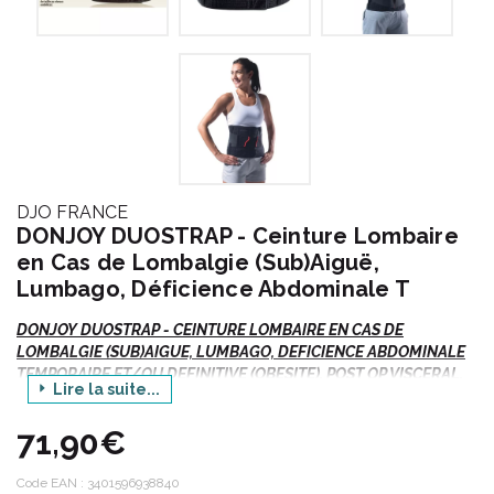
DJO FRANCE
DONJOY DUOSTRAP - Ceinture Lombaire
en Cas de Lombalgie (Sub)Aiguë,
Lumbago, Déficience Abdominale T
DONJOY DUOSTRAP - CEINTURE LOMBAIRE EN CAS DE
LOMBALGIE (SUB)AIGUE, LUMBAGO, DEFICIENCE ABDOMINALE
TEMPORAIRE ET/OU DEFINITIVE (OBESITE), POST OP VISCERAL,
Lire la suite...
PREVENTION D' EVENTRATION
- 1 Unité
71,90€
Hauteur : 26 cm.
Code EAN :
3401596938840