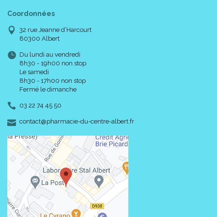
DJO France est l’ initiateur des baleines « auto-conformables »
Coordonnées
qui permettent une adaptabilité optimale afin d’ allier confort et
efficacité. Les ceintures lombaires DonJoy assurent une bonne
32 rue Jeanne d’Harcourt
stabilité et de conserver la tonicité musculaire dans le cadre du
80300 Albert
traitement fonctionnel.
Du lundi au vendredi
8h30 - 19h00 non stop
Le samedi
Caractéristiques communes des ceintures de
8h30 - 17h00 non stop
soutien lombaire DonJoy :
Fermé le dimanche
03 22 74 45 50
-
-
contact
@
pharmacie-du-centre-albert.fr