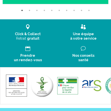
Click & Collect
Une équipe
Retrait
gratuit
à votre service
Prendre
Nos conseils
un rendez-vous
santé
Rôle des ceintures de soutien lombaire
DonJoy :
Les ceintures lombaires DonJoy sont utilisées en phase aiguë
afin de mettre en décompression la structure intervertébrale et
par conséquent, diminuer les pressions et les douleurs.
Elles sont également utilisées en phase de rééducation assurant
un contrôle postural et augmentant le niveau de conscience
(meilleure position au repos et à l’ effort).