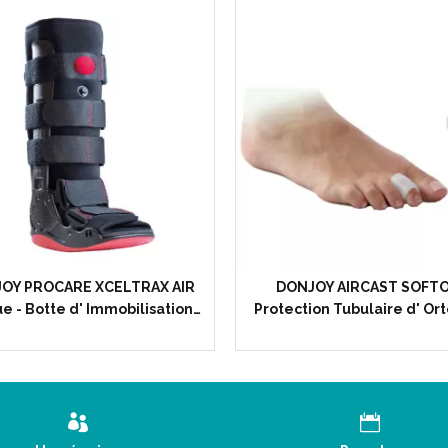
Gonarthrose uni-compartime
Gonarthrose fémoro-pattellai
Caractéristiques :
Les composants extensibles s
absorbent les chocs et diffu
Les membranes extensibles ap
amplitude de mouvement.
Le design et les membranes e
complète de la rotule.
OY PROCARE XCELTRAX AIR
DONJOY AIRCAST SOFT
La structure ouverte épouse p
e - Botte d' Immobilisation…
Protection Tubulaire d' Orte
La structure en élastomère fa
énergie sur l' ensemble du 
Idéale pour un port avant, dur
Attelle ajourée et discrète po
Mise en décharge des compar
Les articulations flexibles p
position neutre.