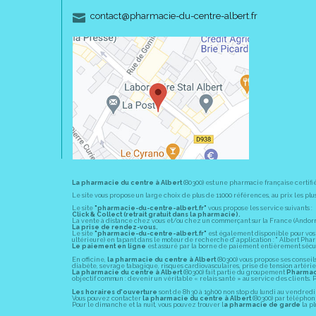
-
-
contact
@
pharmacie-du-centre-albert.fr
La pharmacie du centre à Albert
(80300) est une pharmacie française certifi
Le site vous propose un large choix de plus de 11000 références, au prix les 
Le site
"pharmacie-du-centre-albert.fr"
vous propose les service suivants :
Click & Collect (retrait gratuit dans la pharmacie).
La vente à distance chez vous et/ou chez un commerçant sur la France (Andorre, 
La prise de rendez-vous.
Le site
"pharmacie-du-centre-albert.fr"
est également disponible pour vos s
ultérieure) en tapant dans le moteur de recherche d' application : " Albert Pha
Le paiement en ligne
est assuré par la borne de paiement entièrement sécuri
En officine,
la pharmacie du centre à Albert
(80300) vous propose ses conseil
diabète, sevrage tabagique, risques cardiovasculaires, prise de tension artériell
La pharmacie du centre à Albert
(80300) fait partie du groupement
Pharmac
objectif commun : devenir un véritable « relais santé » au service des client
Les horaires d'ouverture
sont de 8h30 à 19h00 non stop du lundi au vendredi 
Vous pouvez contacter
la pharmacie du centre à Albert
(80300) par téléphone
Pour le dimanche et la nuit, vous pouvez trouver l
a pharmacie de garde
la pl