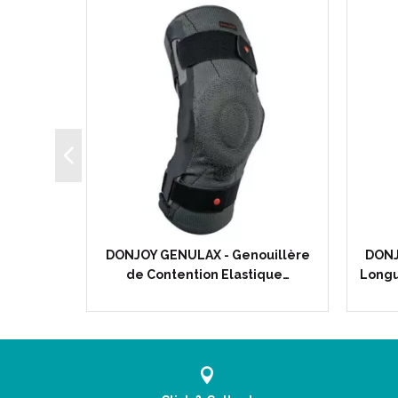
arpe d'
DONJOY GENULAX - Genouillère
DONJ
térale
de Contention Elastique…
Longu