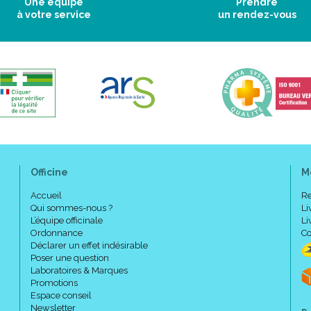
Une équipe
Prendre
Facilité d' enfilement, finesse.
à votre service
un rendez-vous
Poids : 290 g.
Modèle bilatéral.
Disponible en 7 tailles : de X
Officine
M
Accueil
Re
Qui sommes-nous ?
Li
L’équipe officinale
Li
Ordonnance
Co
Déclarer un effet indésirable
Poser une question
Laboratoires & Marques
Promotions
Espace conseil
Newsletter