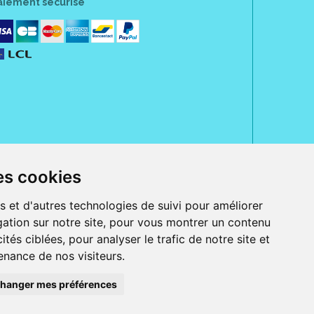
aiement sécurisé
es cookies
rue Jeanne d' Harcourt, 80300 Albert.
 sans ordonnance.
s et d'autres technologies de suivi pour améliorer
ation sur notre site, pour vous montrer un contenu
ranger).
e, iPad et iPod touch), ou sur Google Play (pour Androïd 5.0 ou version
ités ciblées, pour analyser le trafic de notre site et
 Express, Bancontact, PayPal.
nance de nos visiteurs.
 beauté et bien-être ainsi que différents services : suivi personnalisé,
auté de la peau, des cheveux...), mesure de la glycémie, perruques.
s 30 ans, Pharmactiv réunit près de 1500 adhérents pharmaciens autour d' un
du matériel médical sous sa marque BetterLife.
hanger mes préférences