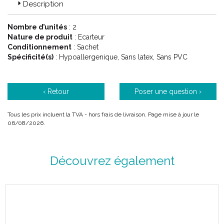
Description
Conditionnement : 2 unités
Nombre d’unités
: 2
Nature de produit
: Ecarteur
Code ACL : 6284675
Conditionnement
: Sachet
Code EAN : 0190446708490
Spécificité(s)
: Hypoallergenique, Sans latex, Sans PVC
‹ Retour
Poser une question ›
Tous les prix incluent la TVA - hors frais de livraison. Page mise à jour le
06/08/2026.
Découvrez également