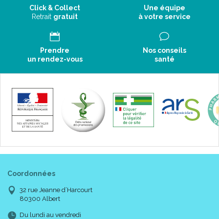
Click & Collect
Une équipe
Retrait
gratuit
à votre service
Prendre
Nos conseils
un rendez-vous
santé
Coordonnées
32 rue Jeanne d’Harcourt
80300 Albert
Du lundi au vendredi