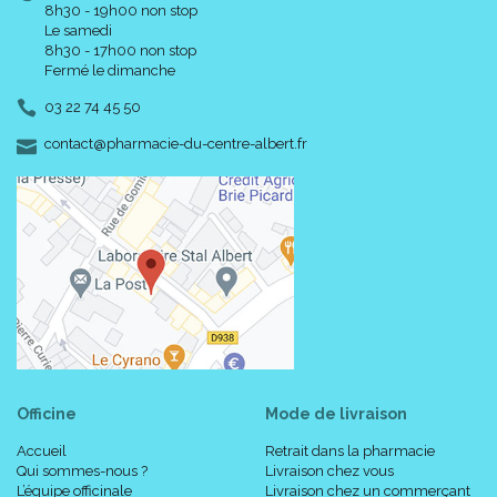
8h30 - 19h00 non stop
Le samedi
8h30 - 17h00 non stop
Fermé le dimanche
03 22 74 45 50
-
-
contact
@
pharmacie-du-centre-albert.fr
Officine
Mode de livraison
Accueil
Retrait dans la pharmacie
Qui sommes-nous ?
Livraison chez vous
L’équipe officinale
Livraison chez un commerçant