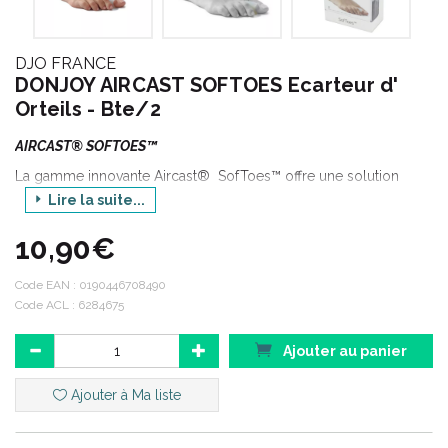
DJO FRANCE
DONJOY AIRCAST SOFTOES Ecarteur d'
Orteils - Bte/2
AIRCAST® SOFTOES™
La gamme innovante Aircast® SofToes™ offre une solution
parfaitement adaptée à tous les besoins de la zone des orteils.
Lire la suite...
Ces coussins ergonomiques offrent une protection et un confort
10,90€
doux et un soutien sûr, tandis qu’ un soupçon subtil de menthol
aide à maintenir une odeur fraîche et aérée.
Code EAN :
0190446708490
Code ACL : 6284675
DONJOY
Ajouter au panier
Gamme : AIRCAST
Ajouter à Ma liste
Déclinaison : SOFTOES
Produit : ECARTEUR D' ORTEILS