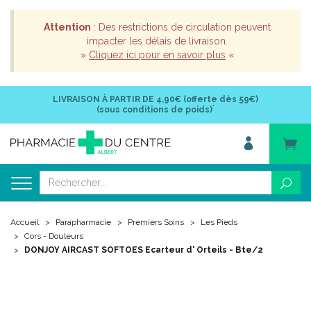
Attention
: Des restrictions de circulation peuvent
impacter les délais de livraison.
»
Cliquez ici pour en savoir plus
«
LIVRAISON À PARTIR DE
4,90€ (offerte dès 59€)
*
(sous conditions de poids)
Accueil
Parapharmacie
Premiers Soins
Les Pieds
Cors - Douleurs
DONJOY AIRCAST SOFTOES Ecarteur d' Orteils - Bte/2