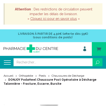
Attention
: Des restrictions de circulation peuvent
impacter les délais de livraison.
»
Cliquez ici pour en savoir plus
«
LIVRAISON À PARTIR DE
4,90€ (offerte dès 59€)
*
(sous conditions de poids)
Accueil
Orthopédie
Pieds
Chaussures de Décharge
DONJOY PodaHeel Chaussure Post Opératoire à Décharge
Talonnière - Fracture, Escarre, Bursite