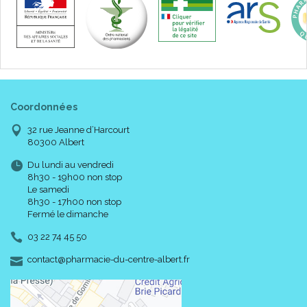
Coordonnées
32 rue Jeanne d’Harcourt
80300 Albert
Du lundi au vendredi
8h30 - 19h00 non stop
Le samedi
8h30 - 17h00 non stop
Fermé le dimanche
03 22 74 45 50
-
-
contact
@
pharmacie-du-centre-albert.fr