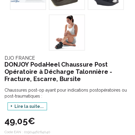
DJO FRANCE
DONJOY PodaHeel Chaussure Post
Opératoire à Décharge Talonnière -
Fracture, Escarre, Bursite
Chaussures post-op ayant pour indications postopératoires ou
post-traumatiques :
Hallux Valgus,
Lire la suite...
Hallux Rigidus,
Lésions des métatarses,
49,05€
Présence d’ oedème ou de pansement rendant le chaussage
normal impossible.
Code EAN :
0190446264040