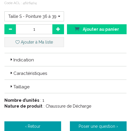
Code ACL : 4626404
Si vous commandez, n' oubliez pas de préciser (dans la
rubrique "message à votre pharmacien") :
Taille S - Pointure 36 à 39
Votre Taille ou votre POINTURE.
Ajouter au panier
OU
Ajouter à Ma liste
Le code ACL / EAN correspondant à votre choix.
Indication
Caractéristiques
Taillage
Nombre d’unités
: 1
Nature de produit
: Chaussure de Décharge
‹ Retour
Poser une question ›