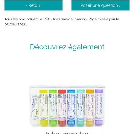
Choisir la dilution dans la liste déroulante ci-dessous . Les choix
‹ Retour
Poser une question ›
possibles sont :
Tous les prix incluent la TVA - hors frais de livraison. Page mise à jour le
4DH
06/08/2026.
6DH
4CH Jaune
5CH Vert
7CH Rouge
Découvrez également
9CH Bleu
12CH Vert d' eau
15CH Orange
30CH Mauve
BRYONIA Tube Granules est un médicament homéopathique.
PROPRIÉTÉS: