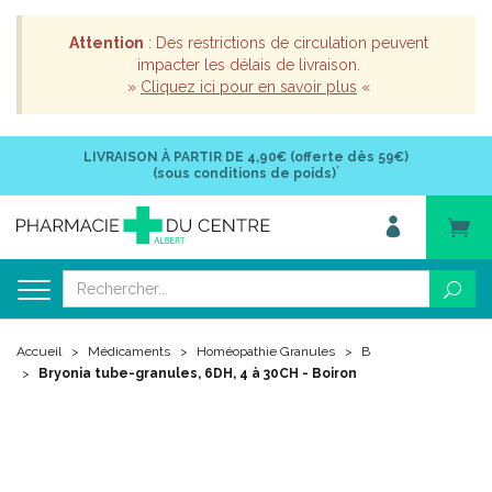
Attention
: Des restrictions de circulation peuvent
impacter les délais de livraison.
»
Cliquez ici pour en savoir plus
«
LIVRAISON À PARTIR DE
4,90€ (offerte dès 59€)
*
(sous conditions de poids)
Accueil
Médicaments
Homéopathie Granules
B
Bryonia tube-granules, 6DH, 4 à 30CH - Boiron