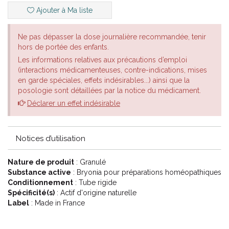
Ajouter à Ma liste
En infectiologie : en cas de grippe, pour le traitement des
oreillons, en cas de trachéite, d'une pneumopathie, d'une
Ne pas dépasser la dose journalière recommandée, tenir
bronchite accompagnée de toux sèche.
hors de portée des enfants.
En rhumatologie : pour soulager le rhumatisme et les arthrites,
Les informations relatives aux précautions d’emploi
plus particulièrement les arthrites aiguës et la polyarthrite
(interactions médicamenteuses, contre-indications, mises
rhumatoïde.
en garde spéciales, effets indésirables...) ainsi que la
En gastro-entérologie : pour soulager une constipation
posologie sont détaillées par la notice du médicament.
opiniâtre.
Déclarer un effet indésirable
En gynécologie : pour traiter des troubles essentiellement
relatifs à un problème hormonal. Lorsque, hormis les quelques
jours avant les règles, la femme ressent des douleurs au niveau
Notices d’utilisation
des seins.
En ophtalmologie : dans les cas de syndrome de l’œil sec.
Nature de produit
: Granulé
Substance active
: Bryonia pour préparations homéopathiques
En cas de syndrome inflammatoire : au niveau des voies
Conditionnement
: Tube rigide
digestives et respiratoires, péricardites, pleurites, cholécystites.
Spécificité(s)
: Actif d'origine naturelle
Label
: Made in France
Le conseil de votre pharmacien