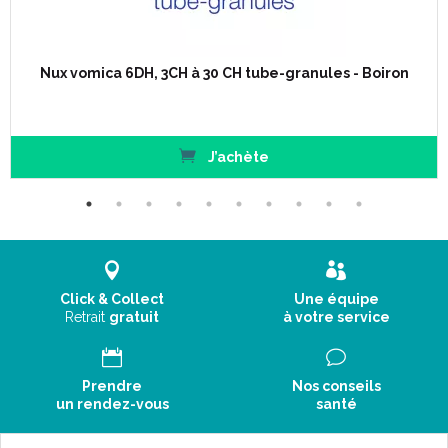
Bryonia est un médicament homéopathique habituellement
utilisé dans le traitement de plusieurs pathologies, Bryonia
possède une place de choix en homéopathie. Son efficacité est
incontestable pour de nombreuses indications.
Nux vomica 6DH, 3CH à 30 CH tube-granules - Boiron
En infectiologie : en cas de grippe, pour le traitement des
oreillons, en cas de trachéite, d'une pneumopathie, d'une
bronchite accompagnée de toux sèche.
J’achète
En rhumatologie : pour soulager le rhumatisme et les arthrites,
plus particulièrement les arthrites aiguës et la polyarthrite
rhumatoïde.
En gastro-entérologie : pour soulager une constipation
opiniâtre.
Click & Collect
Une équipe
Retrait
gratuit
à votre service
En gynécologie : pour traiter des troubles essentiellement
relatifs à un problème hormonal. Lorsque, hormis les quelques
jours avant les règles, la femme ressent des douleurs au niveau
Prendre
Nos conseils
des seins.
un rendez-vous
santé
En ophtalmologie : dans les cas de syndrome de l’œil sec.