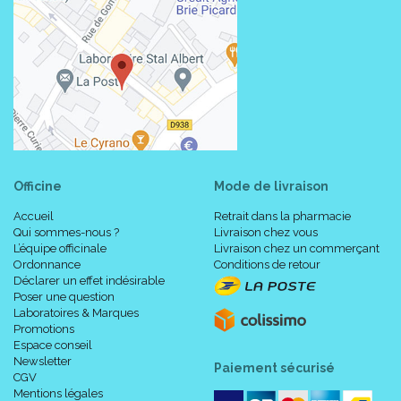
En raison de la présence de lactose, ce médicament est
déconseillé chez les patients présentant une intolérance au
galactose, un déficit en lactase de Lapp ou un syndrome de
malabsorption du glucose et du galactose (maladies
héréditaires rares).
1 tube-granules contient environ 70 à 80 granules.
Officine
Mode de livraison
Mode d' emploi :
Accueil
Retrait dans la pharmacie
Qui sommes-nous ?
Livraison chez vous
L’équipe officinale
Livraison chez un commerçant
Ordonnance
Conditions de retour
Déclarer un effet indésirable
Poser une question
Laboratoires & Marques
Promotions
Espace conseil
Newsletter
Paiement sécurisé
CGV
Mentions légales