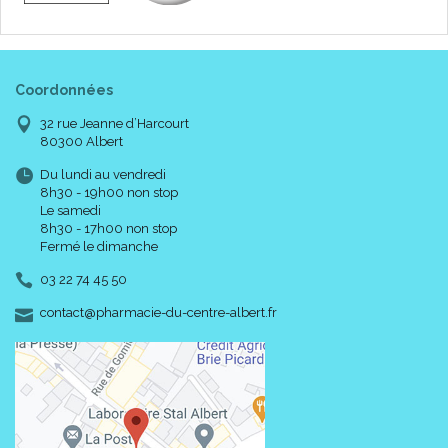
Coordonnées
32 rue Jeanne d’Harcourt
80300 Albert
Du lundi au vendredi
8h30 - 19h00 non stop
Le samedi
8h30 - 17h00 non stop
Fermé le dimanche
03 22 74 45 50
-
-
contact
@
pharmacie-du-centre-albert.fr