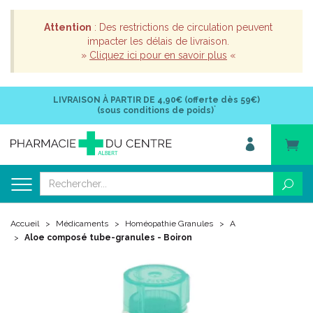
Attention
: Des restrictions de circulation peuvent
impacter les délais de livraison.
»
Cliquez ici pour en savoir plus
«
LIVRAISON À PARTIR DE
4,90€ (offerte dès 59€)
*
(sous conditions de poids)
Accueil
Médicaments
Homéopathie Granules
A
Aloe composé tube-granules - Boiron