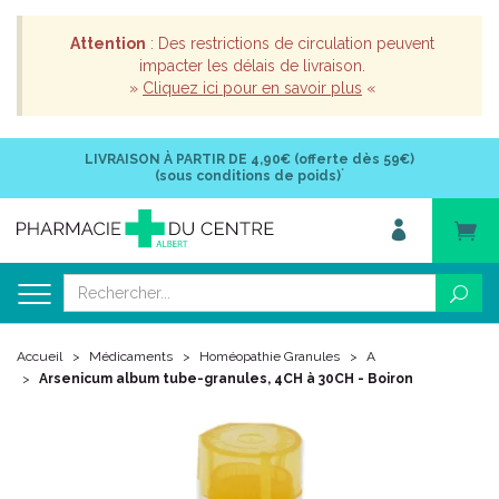
Attention
: Des restrictions de circulation peuvent
impacter les délais de livraison.
»
Cliquez ici pour en savoir plus
«
LIVRAISON À PARTIR DE
4,90€ (offerte dès 59€)
*
(sous conditions de poids)
Accueil
Médicaments
Homéopathie Granules
A
Arsenicum album tube-granules, 4CH à 30CH - Boiron