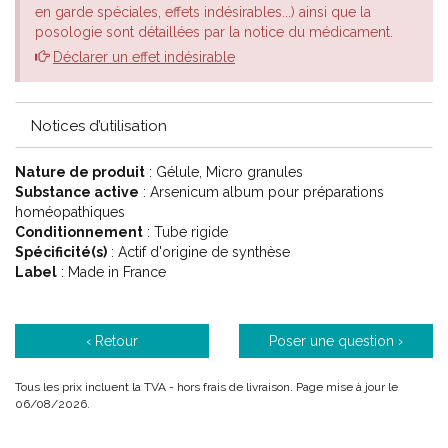
en garde spéciales, effets indésirables...) ainsi que la
Le conseil de votre pharmacien
posologie sont détaillées par la notice du médicament.
Déclarer un effet indésirable
Choisir la dilution dans la liste déroulante ci-dessous . Les choix
possibles sont :
4CH Jaune
Notices d’utilisation
5CH Vert
6CH
Nature de produit
: Gélule, Micro granules
7CH Rouge
Substance active
: Arsenicum album pour préparations
9CH Bleu
homéopathiques
12CH Vert d' eau
Conditionnement
: Tube rigide
15CH Orange
Spécificité(s)
: Actif d'origine de synthèse
30CH Mauve
Label
: Made in France
‹ Retour
Poser une question ›
Tous les prix incluent la TVA - hors frais de livraison. Page mise à jour le
06/08/2026.