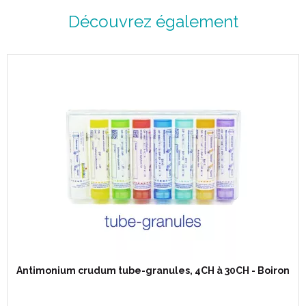
Découvrez également
ARSENICUM ALBUM est un médicament homéopathique
habituellement utilisé en O.R.L., en pneumologie, dans les
troubles du comportement et en dermatologie.
En O.R.L. : en cas d'aphtes, de gingivites et de sécheresse
buccale.
Dans les troubles du comportement : pour réduire l´ anxiété,
le pessimisme et les angoisses nocturnes.
En dermatologie : pour traiter les éruptions cutanées causées
par les brûlures. Il est également efficace contre les
pellicules du cuir chevelu, les zonas, l' herpès, l´ impétigo et
les dermatites.
En pneumologie : en cas d'asthme.
Antimonium crudum tube-granules, 4CH à 30CH - Boiron
1 tube-granules contient environ 70 à 80 granules.