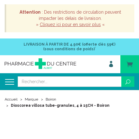
Attention
: Des restrictions de circulation peuvent
impacter les délais de livraison.
»
Cliquez ici pour en savoir plus
«
LIVRAISON À PARTIR DE
4,90€ (offerte dès 59€)
*
(sous conditions de poids)
Accueil
Marque
Boiron
Dioscorea villosa tube-granules, 4 à 15CH - Boiron