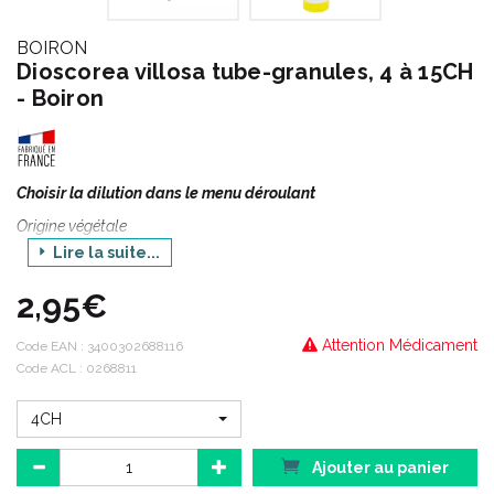
BOIRON
Dioscorea villosa tube-granules, 4 à 15CH
- Boiron
Choisir la dilution dans le menu déroulant
Origine végétale
Lire la suite...
DIOSCOREA VILLOSA médicament homéopathique est préparé
à partir du rhizome séché d'Igname sauvage ou Yam.
2,95€
Il s'agit d'une plante vivace, rampante, que l'on retrouve en
Amérique du Nord et au Mexique.
Attention Médicament
Code EAN :
3400302688116
Code ACL : 0268811
4CH
Ajouter au panier