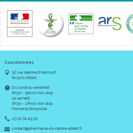
Coordonnées
32 rue Jeanne d’Harcourt
80300 Albert
Du lundi au vendredi
8h30 - 19h00 non stop
Le samedi
8h30 - 17h00 non stop
Fermé le dimanche
03 22 74 45 50
-
-
contact
@
pharmacie-du-centre-albert.fr