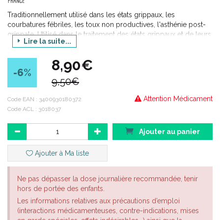
Traditionnellement utilisé dans les états grippaux, les
courbatures fébriles, les toux non productives, l'asthénie post-
grippale. Utilisé dans le traitement des états grippaux et de leurs
Lire la suite...
symptômes (frissons, rhume, courbatures, fièvre, toux). Traite
aussi les signes de fatigue engendrés par l'agression virale.
8,90€
Traitement préventif, curatif et post-grippal.
-6
%
9,50€
Attention Médicament
Code EAN :
3400930180372
Code ACL : 3018037
Ajouter au panier
Ajouter à Ma liste
Ne pas dépasser la dose journalière recommandée, tenir
hors de portée des enfants.
Les informations relatives aux précautions d’emploi
(interactions médicamenteuses, contre-indications, mises