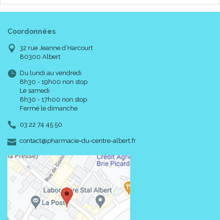
Coordonnées
32 rue Jeanne d’Harcourt
80300 Albert
Du lundi au vendredi
8h30 - 19h00 non stop
Le samedi
8h30 - 17h00 non stop
Fermé le dimanche
03 22 74 45 50
-
-
contact
@
pharmacie-du-centre-albert.fr