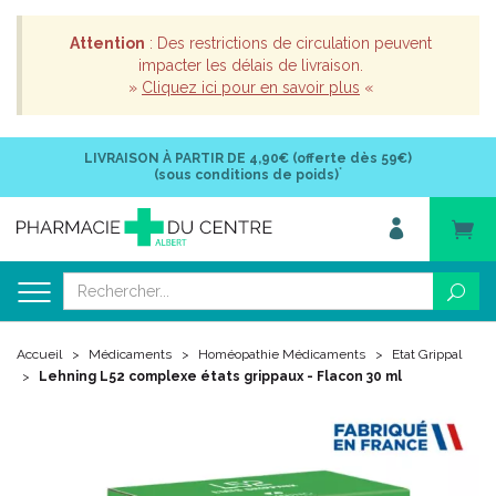
Attention
: Des restrictions de circulation peuvent
impacter les délais de livraison.
»
Cliquez ici pour en savoir plus
«
LIVRAISON À PARTIR DE
4,90€ (offerte dès 59€)
*
(sous conditions de poids)
Accueil
Médicaments
Homéopathie Médicaments
Etat Grippal
Lehning L52 complexe états grippaux - Flacon 30 ml