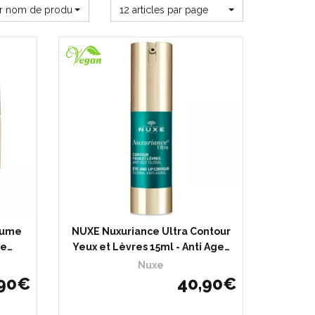
ar nom de produit
12 articles par page
aume
NUXE Nuxuriance Ultra Contour
ge…
Yeux et Lèvres 15ml - Anti Age…
Nuxe
90
€
40
,
90
€