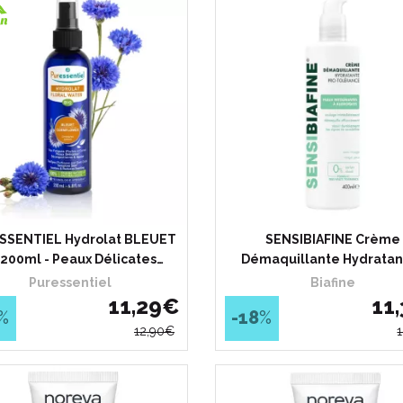
SSENTIEL Hydrolat BLEUET
SENSIBIAFINE Crème
 200ml - Peaux Délicates…
Démaquillante Hydratan
Puressentiel
Biafine
11
,
29
€
11
,
%
-18
%
12
,
90
€