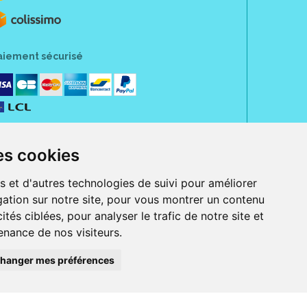
aiement sécurisé
es cookies
s et d'autres technologies de suivi pour améliorer
ation sur notre site, pour vous montrer un contenu
ités ciblées, pour analyser le trafic de notre site et
nance de nos visiteurs.
rue Jeanne d' Harcourt, 80300 Albert.
 sans ordonnance.
hanger mes préférences
ranger).
e, iPad et iPod touch), ou sur Google Play (pour Androïd 5.0 ou version
 Express, Bancontact, PayPal.
 beauté et bien-être ainsi que différents services : suivi personnalisé,