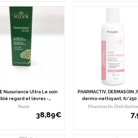
 Nuxuriance Ultra Le soin
PHARMACTIV, DERMASOIN ,F
iblé regard et lèvres -…
dermo-nettoyant, fl/250
Nuxe
Pharmactiv Distributio
38
,
89
€
7
,