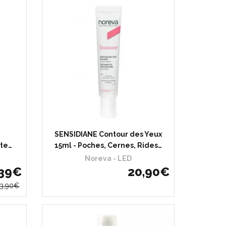
SENSIDIANE Contour des Yeux
te…
15ml - Poches, Cernes, Rides…
Noreva - LED
39
€
20
,
90
€
13
,
90
€