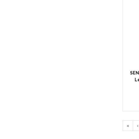
SEN
L
«
‹