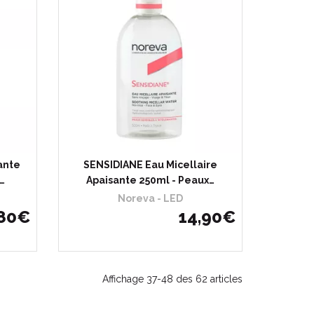
ante
SENSIDIANE Eau Micellaire
…
Apaisante 250ml - Peaux…
Noreva - LED
80
€
14
,
90
€
Affichage 37-48 des 62 articles