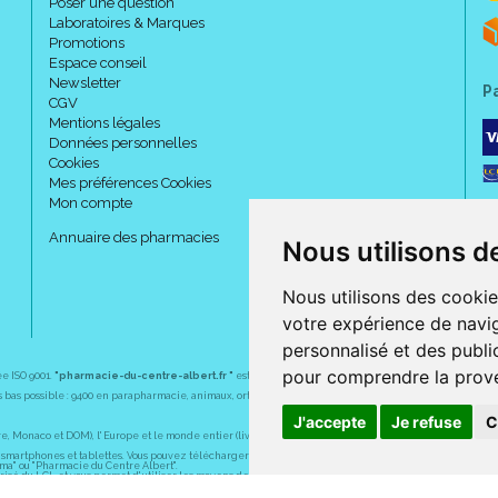
Poser une question
Laboratoires & Marques
Promotions
Espace conseil
Newsletter
P
CGV
Mentions légales
Données personnelles
Cookies
Mes préférences Cookies
Mon compte
Annuaire des pharmacies
Nous utilisons d
Nous utilisons des cookie
votre expérience de navig
personnalisé et des public
pour comprendre la prove
ée ISO 9001.
"pharmacie-du-centre-albert.fr "
est le site internet de l
a pharmacie du centre
, 32 
plus bas possible : 9400 en parapharmacie, animaux, orthopédie, matériel médical. 1700 en médicaments
J'accepte
Je refuse
C
Monaco et DOM), l' Europe et le monde entier (livraison assuré par Colissimo et ses partenaires à l' ét
martphones et tablettes. Vous pouvez télécharger gratuitement l' application sur l' AppStore (pour iPhon
rma" ou "Pharmacie du Centre Albert".
sé du LCL et vous permet d' utiliser les moyens de paiement suivants : CB, Visa, MasterCard, American
s pharmaceutiques, homéopathiques, orthopédiques, vétérinaires, aide à domicile, parapharmaceutiques,