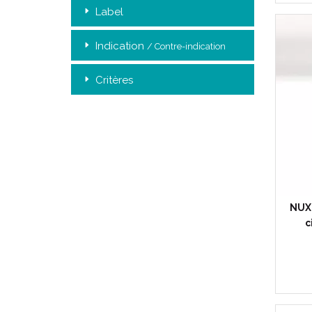
Label
Indication
/ Contre-indication
Critères
NUXE
c