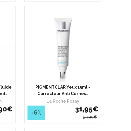
luide
PIGMENTCLAR Yeux 15ml -
 ml…
Correcteur Anti Cernes…
n
La Roche Posay
90
€
31
,
95
€
-6
%
33
,
90
€