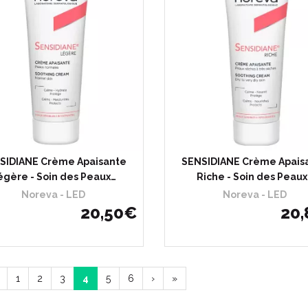
SIDIANE Crème Apaisante
SENSIDIANE Crème Apais
égère - Soin des Peaux…
Riche - Soin des Peaux
Noreva - LED
Noreva - LED
20
,
50
€
20
,
1
2
3
4
5
6
›
»