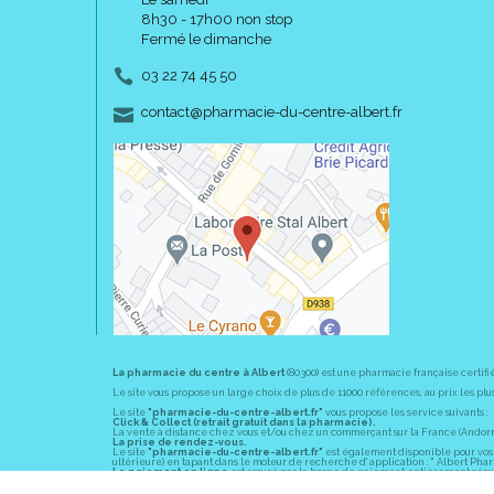
8h30 - 17h00 non stop
Fermé le dimanche
03 22 74 45 50
-
-
contact
@
pharmacie-du-centre-albert.fr
La pharmacie du centre à Albert
(80300) est une pharmacie française certifi
Le site vous propose un large choix de plus de 11000 références, au prix les 
Le site
"pharmacie-du-centre-albert.fr"
vous propose les service suivants :
Click & Collect (retrait gratuit dans la pharmacie).
La vente à distance chez vous et/ou chez un commerçant sur la France (Andorre, 
La prise de rendez-vous.
Le site
"pharmacie-du-centre-albert.fr"
est également disponible pour vos s
ultérieure) en tapant dans le moteur de recherche d' application : " Albert Pha
Le paiement en ligne
est assuré par la borne de paiement entièrement sécuri
En officine,
la pharmacie du centre à Albert
(80300) vous propose ses conseil