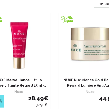
Trier p
XE Merveillance Lift La
NUXE Nuxuriance Gold B
e Liftante Regard 15ml -…
Regard Lumière Anti A
Nuxe
Nuxe
28
,
49
€
44
,
%
32
,
90
€