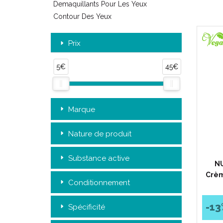
Demaquillants Pour Les Yeux
Contour Des Yeux
Prix
5€
45€
Marque
Nature de produit
Substance active
NU
Crèm
Conditionnement
-13
Spécificité