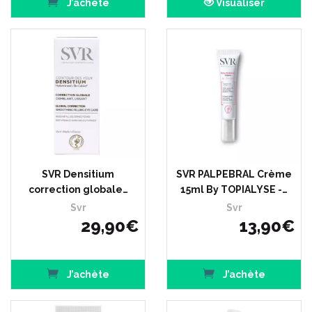
J’achète
Visualiser
SVR Densitium
SVR PALPEBRAL Crème
correction globale…
15ml By TOPIALYSE -…
Svr
Svr
29
,
90
€
13
,
90
€
J’achète
J’achète