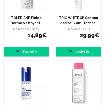
TOLERIANE Fluide
TRIO WHITE XP Contour
Dermo Nettoyant…
des Yeux Anti Taches…
La Roche Posay
Noreva - LED
14
,
89
€
29
,
99
€
J’achète
J’achète