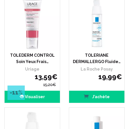
TOLEDERM CONTROL
TOLERIANE
Soin Yeux Frais…
DERMALLERGO Fluide…
Uriage
La Roche Posay
13
,
59
€
19
,
99
€
15
,
20
€
-11
%
Visualiser
J’achète