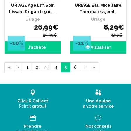
URIAGE Age Lift Soin
URIAGE Eau Micellaire
Lissant Regard 15ml -…
Thermale 250ml…
Uriage
Uriage
26
,
99
€
8
,
29
€
29
,
90
€
9
,
30
€
-10
%
-11
%
J’achète
Visualiser
«
‹
1
2
3
4
5
6
›
»
Click & Collect
Une équipe
Retrait
gratuit
à votre service
Prendre
Nos conseils