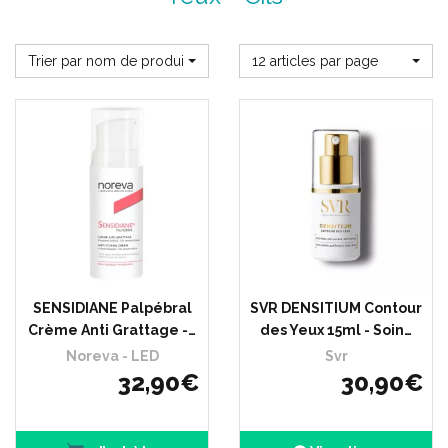
Trier par nom de produit
12 articles par page
SENSIDIANE Palpébral
SVR DENSITIUM Contour
Crème Anti Grattage -…
des Yeux 15ml - Soin…
Noreva - LED
Svr
32
,
90
€
30
,
90
€