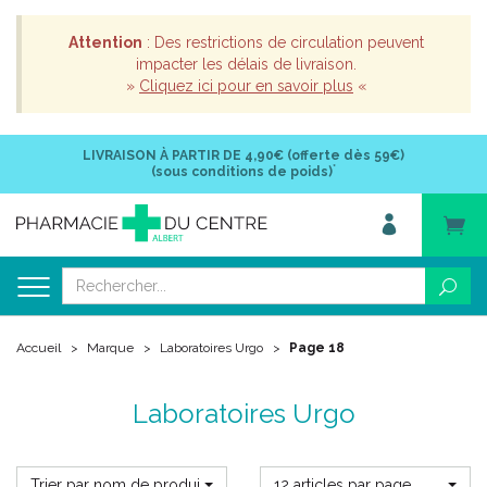
Attention
: Des restrictions de circulation peuvent
impacter les délais de livraison.
»
Cliquez ici pour en savoir plus
«
LIVRAISON À PARTIR DE
4,90€ (offerte dès 59€)
*
(sous conditions de poids)
Accueil
Marque
Laboratoires Urgo
Page 18
Laboratoires Urgo
Trier par nom de produit
12 articles par page