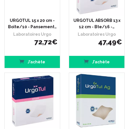
URGOTUL 15 x 20 cm -
URGOTUL ABSORB 13 x
Boîte/10 - Pansement…
12 cm - Bte/16 -…
Laboratoires Urgo
Laboratoires Urgo
72
,
72
€
47
,
49
€
J’achète
J’achète