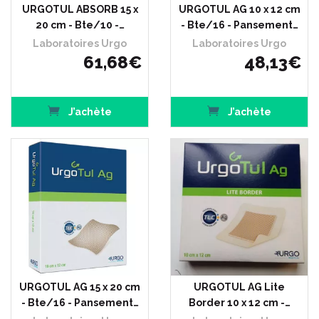
URGOTUL ABSORB 15 x
URGOTUL AG 10 x 12 cm
20 cm - Bte/10 -…
- Bte/16 - Pansement…
Laboratoires Urgo
Laboratoires Urgo
61
,
68
€
48
,
13
€
J’achète
J’achète
URGOTUL AG 15 x 20 cm
URGOTUL AG Lite
- Bte/16 - Pansement…
Border 10 x 12 cm -…