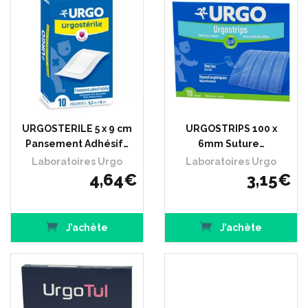
URGOSTERILE 5 x 9 cm
URGOSTRIPS 100 x
Pansement Adhésif…
6mm Suture…
Laboratoires Urgo
Laboratoires Urgo
4
,
64
€
3
,
15
€
J’achète
J’achète