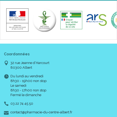
Coordonnées
32 rue Jeanne d’Harcourt
80300 Albert
Du lundi au vendredi
8h30 - 19h00 non stop
Le samedi
8h30 - 17h00 non stop
Fermé le dimanche
03 22 74 45 50
-
-
contact
@
pharmacie-du-centre-albert.fr