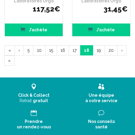
Laboratoires Urgo
Laboratoires Urgo
117
,
52
€
31
,
45
€
J’achète
J’achète
«
‹
5
10
15
16
17
18
19
20
›
»
Click & Collect
Une équipe
Retrait
gratuit
à votre service
Prendre
Nos conseils
un rendez-vous
santé