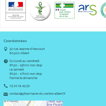
Coordonnées
32 rue Jeanne d’Harcourt
80300 Albert
Du lundi au vendredi
8h30 - 19h00 non stop
Le samedi
8h30 - 17h00 non stop
Fermé le dimanche
03 22 74 45 50
-
-
contact
@
pharmacie-du-centre-albert.fr