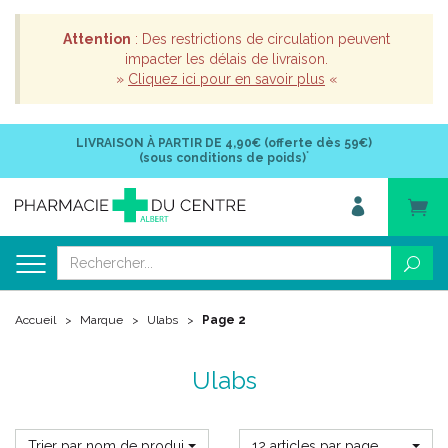
Attention
: Des restrictions de circulation peuvent
impacter les délais de livraison.
»
Cliquez ici pour en savoir plus
«
LIVRAISON À PARTIR DE
4,90€ (offerte dès 59€)
*
(sous conditions de poids)
Accueil
Marque
Ulabs
Page 2
Ulabs
Trier par nom de produit
12 articles par page