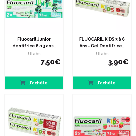
Fluocaril Junior
FLUOCARIL KIDS 3 à 6
dentifrice 6-13 ans…
Ans - Gel Dentifrice…
Ulabs
Ulabs
7
,
50
€
3
,
90
€
J’achète
J’achète