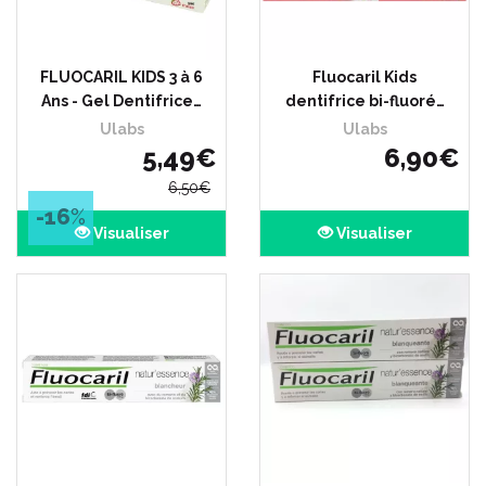
FLUOCARIL KIDS 3 à 6
Fluocaril Kids
Ans - Gel Dentifrice…
dentifrice bi-fluoré…
Ulabs
Ulabs
5
,
49
€
6
,
90
€
6
,
50
€
-16
%
Visualiser
Visualiser