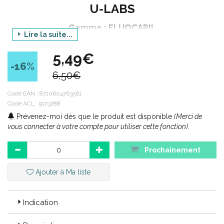
U-LABS
Gamme : FLUOCARIL
Lire la suite...
Déclinaison : KIDS 3 à 6 ANS
5,49€
Produit : GEL DENDIFRICE BI-FLUORE FRAISE
-16
%
6,50€
LOT DE 2
Contenance : 2 tubes de 50 ml
Code EAN :
8710604763561
Code ACL : 9173788
Prévenez-moi dès que le produit est disponible
(Merci de
Code ACL : 9173788
vous connecter à votre compte pour utiliser cette fonction).
Code EAN : 8710604763561
Prochainement
Ajouter à Ma liste
Indication