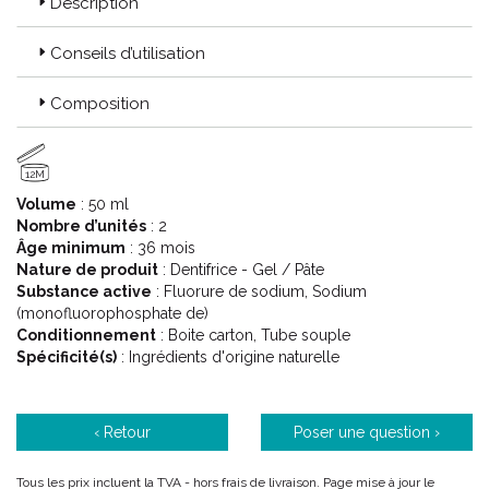
Description
Conseils d’utilisation
Composition
12M
Volume
: 50 ml
Nombre d’unités
: 2
Âge minimum
: 36 mois
Nature de produit
: Dentifrice - Gel / Pâte
Substance active
: Fluorure de sodium, Sodium
(monofluorophosphate de)
Conditionnement
: Boite carton, Tube souple
Spécificité(s)
: Ingrédients d'origine naturelle
‹ Retour
Poser une question ›
Tous les prix incluent la TVA - hors frais de livraison. Page mise à jour le