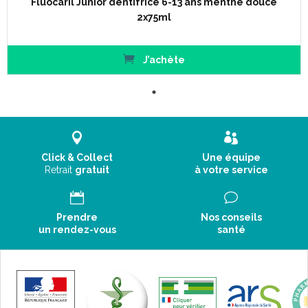
Fluocaril Junior dentifrice 6-13 ans menthe douce
2x75ml
J’achète
Click & Collect
Une équipe
Retrait
gratuit
à votre service
Prendre
Nos conseils
un rendez-vous
santé