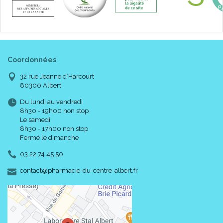
Coordonnées
32 rue Jeanne d’Harcourt
80300 Albert
Du lundi au vendredi
8h30 - 19h00 non stop
Le samedi
8h30 - 17h00 non stop
Fermé le dimanche
03 22 74 45 50
-
-
contact
@
pharmacie-du-centre-albert.fr