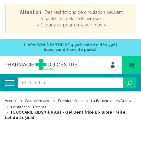
Attention
: Des restrictions de circulation peuvent
impacter les délais de livraison.
»
Cliquez ici pour en savoir plus
«
LIVRAISON À PARTIR DE
4,90€ (offerte dès 59€)
*
(sous conditions de poids)
Accueil
Parapharmacie
Premiers Soins
La Bouche et les Dents
Dentifrices - Enfants
FLUOCARIL KIDS 3 à 6 Ans - Gel Dentifrice Bi-fluoré Fraise
Lot de 2x 50ml