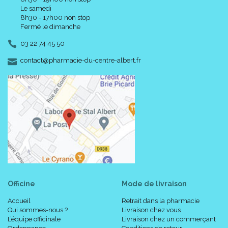
Le samedi
8h30 - 17h00 non stop
Fermé le dimanche
03 22 74 45 50
-
-
contact
@
pharmacie-du-centre-albert.fr
Officine
Mode de livraison
Accueil
Retrait dans la pharmacie
Qui sommes-nous ?
Livraison chez vous
L’équipe officinale
Livraison chez un commerçant