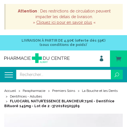
Attention
: Des restrictions de circulation peuvent
impacter les délais de livraison.
»
Cliquez ici pour en savoir plus
«
LIVRAISON À PARTIR DE
4,90€ (offerte dès 59€)
*
(sous conditions de poids)
Accueil
Parapharmacie
Premiers Soins
La Bouche et les Dents
Dentifrices - Adultes
FLUOCARIL NATUR'ESSENCE BLANCHEUR 75ml - Dentifrice
Bifluoré 145mg - Lot de 2 -3720182505569