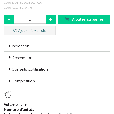
Contenance : 75 ml lot de 2
Code EAN :
8720182505569
Code ACL : 8250556
Code ACL : 8250556
Ajouter au panier
Code EAN : 8720182505569
Ajouter à Ma liste
Indication
Description
Conseils d’utilisation
Composition
12M
Volume
: 75 ml
Nombre d’unités
: 1