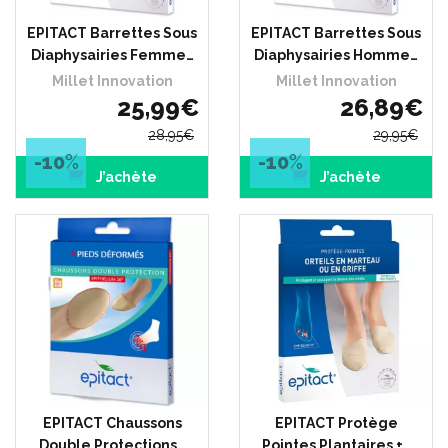
EPITACT Barrettes Sous
EPITACT Barrettes Sous
Diaphysairies Femme…
Diaphysairies Homme…
Millet Innovation
Millet Innovation
25
,
99
€
26
,
89
€
28
,
95
€
29
,
95
€
-10
%
-10
%
J’achète
J’achète
EPITACT Chaussons
EPITACT Protège
Double Protections…
Pointes Plantaires +…