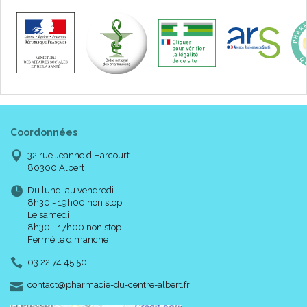
Coordonnées
32 rue Jeanne d’Harcourt
80300 Albert
Du lundi au vendredi
8h30 - 19h00 non stop
Le samedi
8h30 - 17h00 non stop
Fermé le dimanche
03 22 74 45 50
-
-
contact
@
pharmacie-du-centre-albert.fr