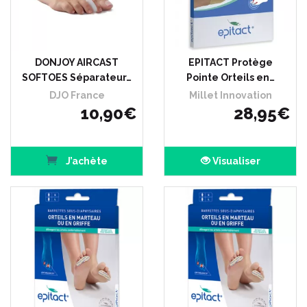
DONJOY AIRCAST
EPITACT Protège
SOFTOES Séparateur…
Pointe Orteils en…
DJO France
Millet Innovation
10
,
90
€
28
,
95
€
J’achète
Visualiser