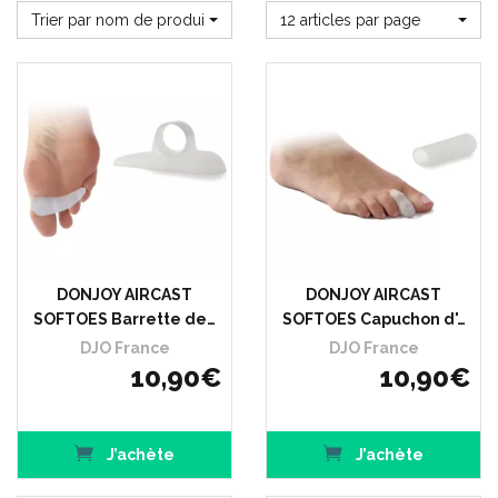
Trier par nom de produit
12 articles par page
DONJOY AIRCAST
DONJOY AIRCAST
SOFTOES Barrette de…
SOFTOES Capuchon d'…
DJO France
DJO France
10
,
90
€
10
,
90
€
J’achète
J’achète