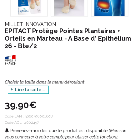
MILLET INNOVATION
EPITACT Protège Pointes Plantaires +
Orteils en Marteau - A Base d' Epithélium
26 - Bte/2
Choisir la taille dans le menu déroulant
Lire la suite...
EPITACT®
39,90€
Code EAN :
3660396001608
Spécialiste des soins en podologie et orthopédie, EPITACT®
Code ACL : 4602457
propose une large gamme de protections, d' orthèses et de
Prévenez-moi dès que le produit est disponible
(Merci de
crèmes pour le corps :
vous connecter à votre compte pour utiliser cette fonction).