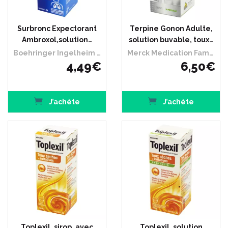
Surbronc Expectorant
Terpine Gonon Adulte,
Ambroxol,solution…
solution buvable, toux…
Boehringer Ingelheim France
Merck Medication Familiale
4
,
49
€
6
,
50
€
J’achète
J’achète
Toplexil, sirop, avec
Toplexil, solution