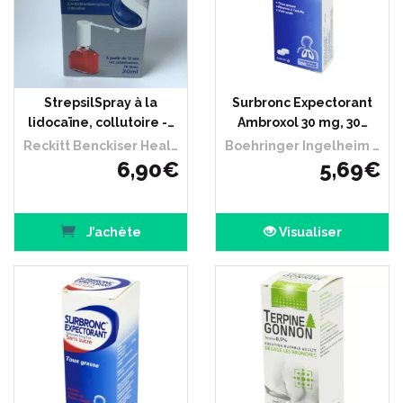
StrepsilSpray à la
Surbronc Expectorant
lidocaïne, collutoire -…
Ambroxol 30 mg, 30…
Reckitt Benckiser Healthcare France
Boehringer Ingelheim France
6
,
90
€
5
,
69
€
J’achète
Visualiser