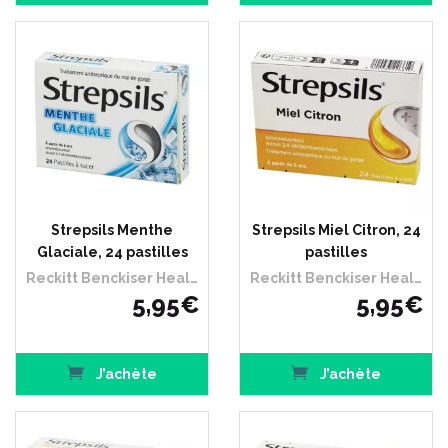
Strepsils Menthe
Strepsils Miel Citron, 24
Glaciale, 24 pastilles
pastilles
Reckitt Benckiser Healthcare France
Reckitt Benckiser Healthcare France
5
,
95
€
5
,
95
€
J’achète
J’achète