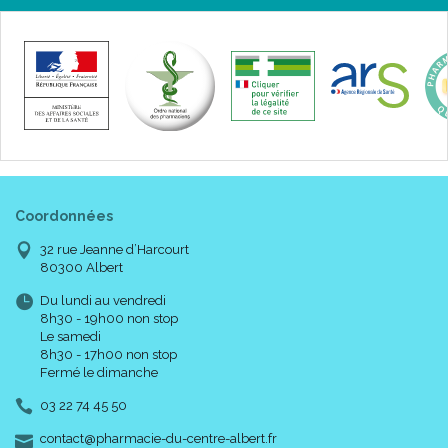
Coordonnées
32 rue Jeanne d’Harcourt
80300 Albert
Du lundi au vendredi
8h30 - 19h00 non stop
Le samedi
8h30 - 17h00 non stop
Fermé le dimanche
03 22 74 45 50
-
-
contact
@
pharmacie-du-centre-albert.fr