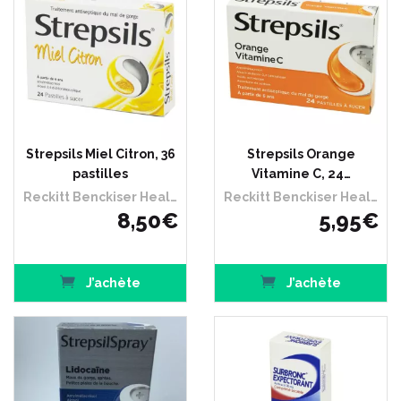
Strepsils Miel Citron, 36
Strepsils Orange
pastilles
Vitamine C, 24…
Reckitt Benckiser Healthcare France
Reckitt Benckiser Healthcare France
8
,
50
€
5
,
95
€
J’achète
J’achète