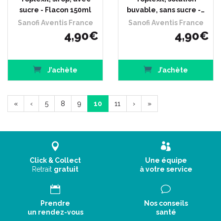
sucre - Flacon 150ml
buvable, sans sucre -…
Sanofi Aventis France
Sanofi Aventis France
4
,
90
€
4
,
90
€
J’achète
J’achète
«
‹
5
8
9
10
11
›
»
Click & Collect
Une équipe
Retrait
gratuit
à votre service
Prendre
Nos conseils
un rendez-vous
santé