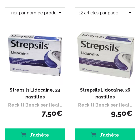
Trier par nom de produit
12 articles par page
Strepsils Lidocaïne, 24
Strepsils Lidocaïne, 36
pastilles
pastilles
Reckitt Benckiser Healthcare France
Reckitt Benckiser Healthcare France
7
,
50
€
9
,
50
€
J’achète
J’achète