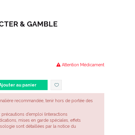
CTER & GAMBLE
Gamme : VICKS
SALY SPRAY NASAL NEZ BOUCHÉ
ontenance : 20 ML
Attention Médicament
Ajouter au panier
rnalière recommandée, tenir hors de portée des
x précautions d’emploi (interactions
cations, mises en garde spéciales, effets
posologie sont détaillées par la notice du