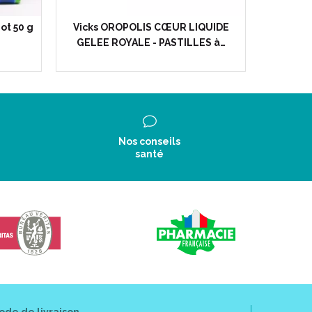
ot 50 g
Vicks OROPOLIS CŒUR LIQUIDE
VICKS
GELEE ROYALE - PASTILLES à…
ton
Nos conseils
santé