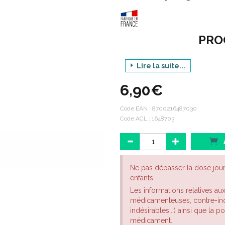
PRO
Lire la suite...
6,90€
Produit : NA
C
Code EAN :
8700216487030
Code ACL : 1648703
Code ACL : 1648703
Code EAN : 8700216487030
Ne pas dépasser la dose jou
enfants.
Les informations relatives au
médicamenteuses, contre-indi
indésirables...) ainsi que la 
médicament.