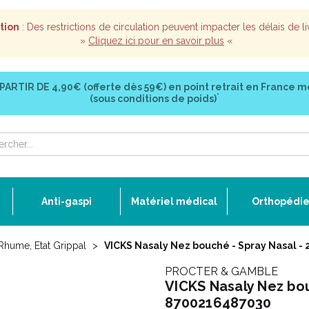
tion
: Des restrictions de circulation peuvent impacter les délais de li
»
Cliquez ici pour en savoir plus
«
 PARTIR DE
4,90€ (offerte dès 59€)
en point retrait en France m
*
(sous conditions de poids)
Anti-gaspi
Matériel médical
Orthopédi
Rhume, Etat Grippal
VICKS Nasaly Nez bouché - Spray Nasal -
PROCTER & GAMBLE
VICKS Nasaly Nez bou
8700216487030