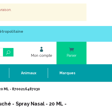
vraison.
étropolitaine
Mon compte
Panier
e
Animaux
Marques
 20 ML - 8700216487030
ché - Spray Nasal - 20 ML -