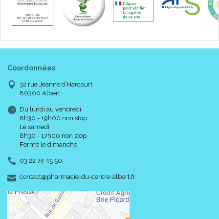
Coordonnées
32 rue Jeanne d’Harcourt
80300 Albert
Du lundi au vendredi
8h30 - 19h00 non stop
Le samedi
8h30 - 17h00 non stop
Fermé le dimanche
03 22 74 45 50
-
-
contact
@
pharmacie-du-centre-albert.fr