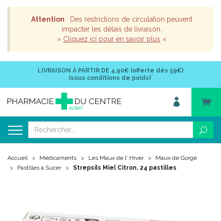
Attention
: Des restrictions de circulation peuvent
impacter les délais de livraison.
»
Cliquez ici pour en savoir plus
«
LIVRAISON À PARTIR DE
4,90€ (offerte dès 59€)
*
(sous conditions de poids)
Accueil
Médicaments
Les Maux de l' Hiver
Maux de Gorge
Pastilles à Sucer
Strepsils Miel Citron, 24 pastilles