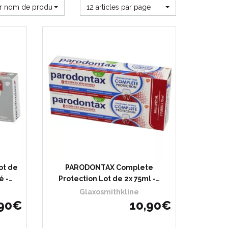
ar nom de produit
12 articles par page
ot de
PARODONTAX Complete
é -…
Protection Lot de 2x 75ml -…
Glaxosmithkline
90
€
10
,
90
€