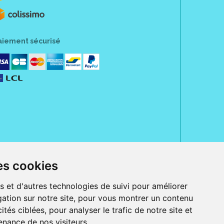
aiement sécurisé
es cookies
rue Jeanne d' Harcourt, 80300 Albert.
 sans ordonnance.
s et d'autres technologies de suivi pour améliorer
ation sur notre site, pour vous montrer un contenu
ranger).
e, iPad et iPod touch), ou sur Google Play (pour Androïd 5.0 ou version
ités ciblées, pour analyser le trafic de notre site et
 Express, Bancontact, PayPal.
nance de nos visiteurs.
 beauté et bien-être ainsi que différents services : suivi personnalisé,