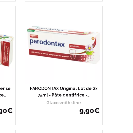
tense
PARODONTAX Original Lot de 2x
ce…
75ml - Pâte dentifrice -…
Glaxosmithkline
90
€
9
,
90
€