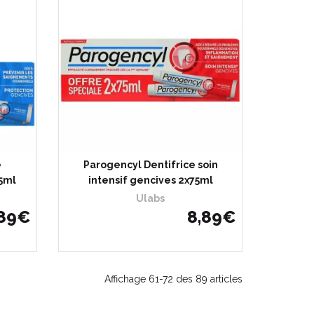
e
Parogencyl Dentifrice soin
5ml
intensif gencives 2x75ml
Ulabs
89
€
8
,
89
€
Affichage 61-72 des 89 articles