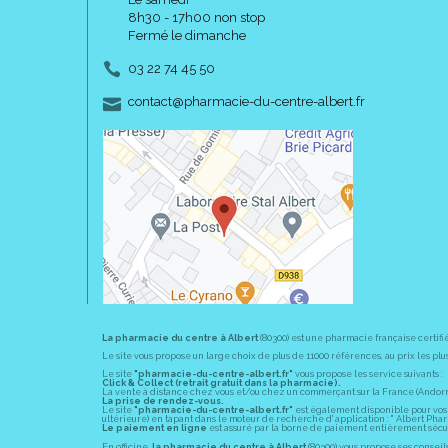
8h30 - 17h00 non stop
Fermé le dimanche
03 22 74 45 50
-
-
contact
@
pharmacie-du-centre-albert.fr
La pharmacie du centre à Albert
(80300) est une pharmacie française certifi
Le site vous propose un large choix de plus de 11000 références, au prix les 
Le site
"pharmacie-du-centre-albert.fr"
vous propose les service suivants :
Click & Collect (retrait gratuit dans la pharmacie).
La vente à distance chez vous et/ou chez un commerçant sur la France (Andorre, 
La prise de rendez-vous.
Le site
"pharmacie-du-centre-albert.fr"
est également disponible pour vos s
ultérieure) en tapant dans le moteur de recherche d' application : " Albert Pha
Le paiement en ligne
est assuré par la borne de paiement entièrement sécuri
En officine,
la pharmacie du centre à Albert
(80300) vous propose ses conseil