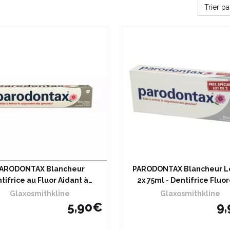
Trier p
ARODONTAX Blancheur
PARODONTAX Blancheur L
tifrice au Fluor Aidant à…
2x 75ml - Dentifrice Fluor
Glaxosmithkline
Glaxosmithkline
5
,
90
€
9
,