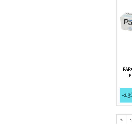
PAR
F
-13
«
‹