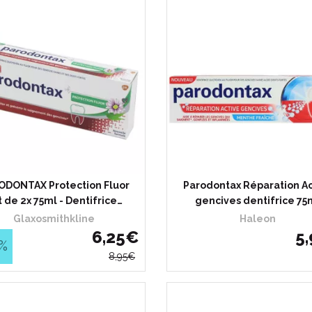
ODONTAX Protection Fluor
Parodontax Réparation Ac
t de 2x 75ml - Dentifrice…
gencives dentifrice 75
Glaxosmithkline
Haleon
6
,
25
€
5
,
%
8
,
95
€