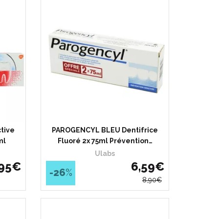
tive
PAROGENCYL BLEU Dentifrice
ml
Fluoré 2x 75ml Prévention…
Ulabs
95
€
6
,
59
€
-26
%
8
,
90
€