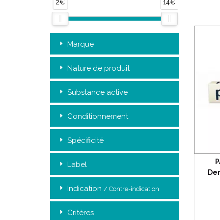
2€
14€
Marque
Nature de produit
Substance active
Conditionnement
Spécificité
P
Label
Den
Indication
/ Contre-indication
Critères