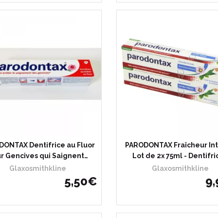
ONTAX Dentifrice au Fluor
PARODONTAX Fraîcheur In
r Gencives qui Saignent…
Lot de 2x 75ml - Dentifri
Glaxosmithkline
Glaxosmithkline
5
,
50
€
9
,