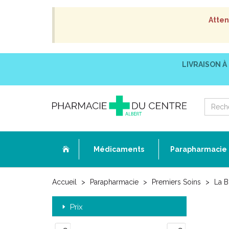
Atten
LIVRAISON À
Médicaments
Parapharmacie
Accueil
Parapharmacie
Premiers Soins
La B
Prix