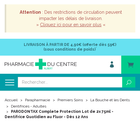
Attention
: Des restrictions de circulation peuvent
impacter les délais de livraison.
»
Cliquez ici pour en savoir plus
«
LIVRAISON À PARTIR DE
4,90€ (offerte dès 59€)
*
(sous conditions de poids)
Accueil
Parapharmacie
Premiers Soins
La Bouche et les Dents
Dentifrices - Adultes
PARODONTAX Complete Protection Lot de 2x 75ml -
Dentifrice Quotidien au Fluor - Dès 12 Ans