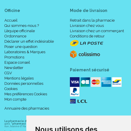
Officine
Mode de livraison
Accueil
Retrait dans la pharmacie
Qui sommes-nous ?
Livraison chez vous
L’équipe officinale
Livraison chez un commerçant
Ordonnance
Conditions de retour
Déclarer un effet indésirable
Poser une question
Laboratoires & Marques
Promotions
Espace conseil
Newsletter
Paiement sécurisé
CGV
Mentions légales
Données personnelles
Cookies
Mes préférences Cookies
Mon compte
Annuaire des pharmacies
La pharmacie du centre à Albert
(80300) est une pharmacie française certifiée ISO
9001.
"pharmacie-du-centre-albert.fr "
est le site internet de l
a pharmacie du centre
, 32
rue Jeanne d' Harcourt, 80300 Albert.
Nous utilisons des