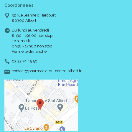
Coordonnées
32 rue Jeanne d’Harcourt
80300 Albert
Du lundi au vendredi
8h30 - 19h00 non stop
Le samedi
8h30 - 17h00 non stop
Fermé le dimanche
03 22 74 45 50
-
-
contact
@
pharmacie-du-centre-albert.fr