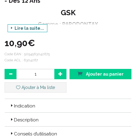
- Dès 12 Ans
GSK
Gamme : PARODONTAX
Lire la suite...
Produit : COMPLETE PROTECTION DENTIFRICE -
LOT DE 2
10,90€
Contenance : 2x 75 ml
Code EAN :
5054563042675
Code ACL : 6304267
Les gencives saines ne saignent pas. Si vous voyez des traces
Ajouter au panier
de sang lors du brossage ou lors du passage du fil dentaire,
cela peut indiquer une maladie des gencives. S' il n'est pas traité,
ce problème peut s' aggraver et être à l' origine d' une mauvaise
Ajouter à Ma liste
haleine, de gencives rouges et gonflées, d' un déchaussement
des dents et même, au stade final, d' une chute des dents.
Indication
En éliminant les bactéries de la plaque dentaire qui s'
accumulent le long de la limite gingivale, le dentifrice
Description
parodontax aide à maintenir l' étanchéité de la jonction entre les
dents et la gencive et est 4 fois plus efficace* qu' un dentifrice
ordinaire contre la cause principale de saignement des
Conseils d’utilisation