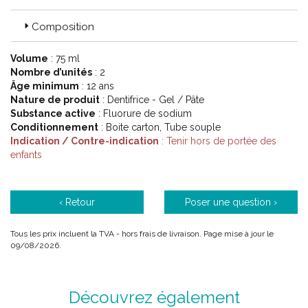
gencives.
Composition
Utilisé en brossage deux fois par jour, il est cliniquement prouvé
que ce dentifrice contribue à arrêter et à prévenir le saignement
des gencives.
Volume
: 75 ml
Nombre d’unités
: 2
Âge minimum
: 12 ans
(*) Ne s'applique pas au dentifrice parodontax Blancheur.
Nature de produit
: Dentifrice - Gel / Pâte
Substance active
: Fluorure de sodium
Conditionnement
: Boite carton, Tube souple
Code ACL : 6304267
Indication / Contre-indication
: Tenir hors de portée des
enfants
Code EAN : 5054563042675
‹ Retour
Poser une question ›
Tous les prix incluent la TVA - hors frais de livraison. Page mise à jour le
09/08/2026.
Découvrez également