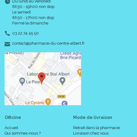
Du lundi au vendredi
8h30 - 19h00 non stop
Le samedi
8h30 - 17h00 non stop
Fermé le dimanche
03 22 74 45 50
-
-
contact
@
pharmacie-du-centre-albert.fr
Officine
Mode de livraison
Accueil
Retrait dans la pharmacie
Qui sommes-nous ?
Livraison chez vous