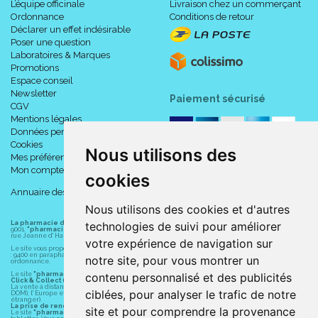
L’équipe officinale
Livraison chez un commerçant
Ordonnance
Conditions de retour
Déclarer un effet indésirable
Poser une question
Laboratoires & Marques
Promotions
Espace conseil
Newsletter
Paiement sécurisé
CGV
Mentions légales
Données personnelles
Cookies
Nous utilisons des
Mes préférences Cookies
Mon compte
cookies
Annuaire des pharmacies
Nous utilisons des cookies et d'autres
technologies de suivi pour améliorer
La pharmacie du centre à Albert
(80300) est une pharmacie française certifiée ISO
9001.
"pharmacie-du-centre-albert.fr "
est le site internet de l
a pharmacie du centre
, 32
rue Jeanne d' Harcourt, 80300 Albert.
votre expérience de navigation sur
Le site vous propose un large choix de plus de 11000 références, au prix les plus bas possible
: 9400 en parapharmacie, animaux, orthopédie, matériel médical. 1700 en médicaments sans
notre site, pour vous montrer un
ordonnance.
contenu personnalisé et des publicités
Le site
"pharmacie-du-centre-albert.fr"
vous propose les service suivants :
Click & Collect (retrait gratuit dans la pharmacie).
La vente à distance chez vous et/ou chez un commerçant sur la France (Andorre, Monaco et
ciblées, pour analyser le trafic de notre
DOM), l' Europe et le monde entier (livraison assuré par Colissimo et ses partenaires à l'
étranger).
La prise de rendez-vous.
site et pour comprendre la provenance
Le site
"pharmacie-du-centre-albert.fr"
est également disponible pour vos smartphones et