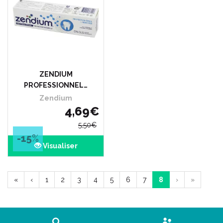
ZENDIUM
PROFESSIONNEL…
Zendium
4
,
69
€
5
,
50
€
-15
%
Visualiser
«
‹
1
2
3
4
5
6
7
8
›
»