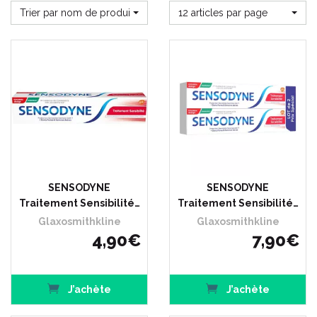
Trier par nom de produit
12 articles par page
SENSODYNE
SENSODYNE
Traitement Sensibilité…
Traitement Sensibilité…
Glaxosmithkline
Glaxosmithkline
4
,
90
€
7
,
90
€
J’achète
J’achète