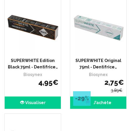
SUPERWHITE Edition
SUPERWHITE Original
Black 75ml - Dentifrice…
75ml - Dentifrice…
Biosynex
Biosynex
4
,
95
€
2
,
75
€
3
,
89
€
-29
%
Visualiser
J’achète