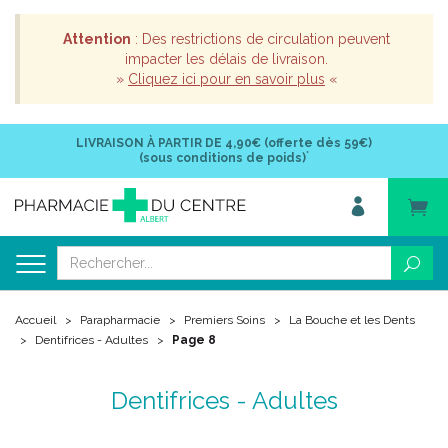
Attention
: Des restrictions de circulation peuvent
impacter les délais de livraison.
»
Cliquez ici pour en savoir plus
«
LIVRAISON À PARTIR DE
4,90€ (offerte dès 59€)
*
(sous conditions de poids)
Accueil
Parapharmacie
Premiers Soins
La Bouche et les Dents
Dentifrices - Adultes
Page 8
Dentifrices - Adultes