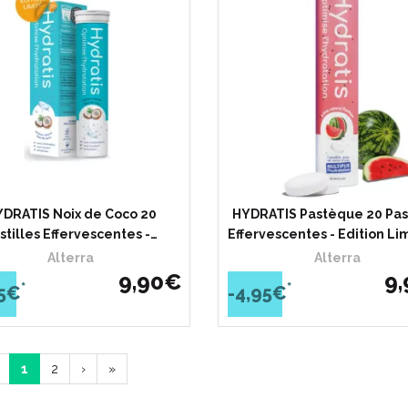
DRATIS Noix de Coco 20
HYDRATIS Pastèque 20 Past
stilles Effervescentes -…
Effervescentes - Edition Li
Alterra
Alterra
9
,
90
€
9
,
*
*
95€
-4,95€
1
2
›
»