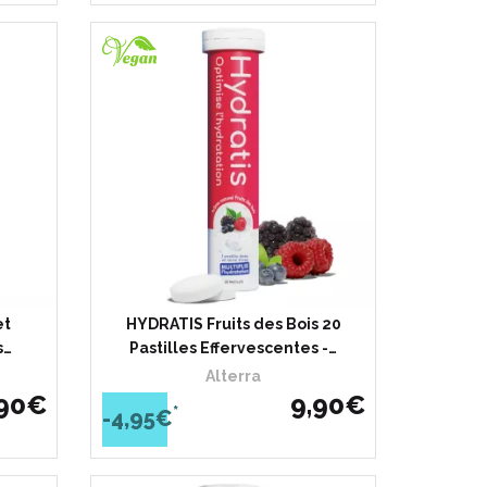
et
HYDRATIS Fruits des Bois 20
s…
Pastilles Effervescentes -…
Alterra
90
€
9
,
90
€
*
-4,95€