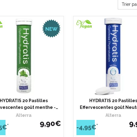
Trier p
HYDRATIS 20 Pastilles
HYDRATIS 20 Pastille
rvescentes goût menthe -…
Effervescentes goût Neut
Alterra
Alterra
9
,
90
€
9
,
*
*
95€
-4,95€