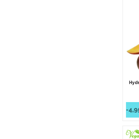
Hydr
-4,