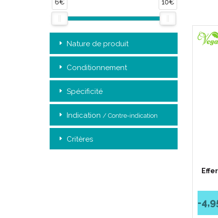
6€
10€
Nature de produit
Conditionnement
Spécificité
Indication
/ Contre-indication
Critères
Effe
-4,