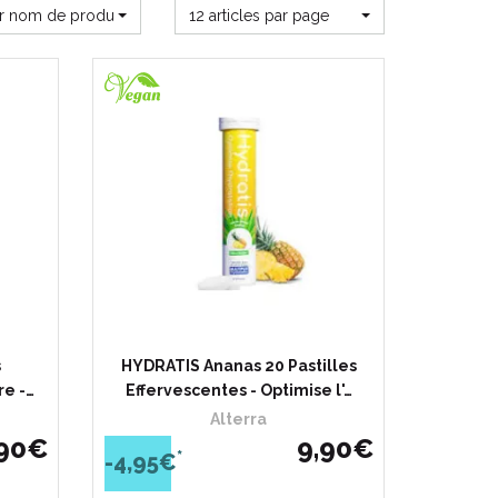
ar nom de produit
12 articles par page
s
HYDRATIS Ananas 20 Pastilles
re -…
Effervescentes - Optimise l'…
Alterra
90
€
9
,
90
€
*
-4,95€