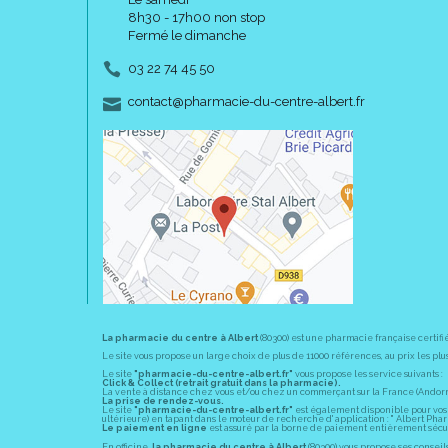
8h30 - 17h00 non stop
Fermé le dimanche
03 22 74 45 50
-
-
contact
@
pharmacie-du-centre-albert.fr
La pharmacie du centre à Albert
(80300) est une pharmacie française certifi
Le site vous propose un large choix de plus de 11000 références, au prix les 
Le site
"pharmacie-du-centre-albert.fr"
vous propose les service suivants :
Click & Collect (retrait gratuit dans la pharmacie).
La vente à distance chez vous et/ou chez un commerçant sur la France (Andorre, 
La prise de rendez-vous.
Le site
"pharmacie-du-centre-albert.fr"
est également disponible pour vos s
ultérieure) en tapant dans le moteur de recherche d' application : " Albert Pha
Le paiement en ligne
est assuré par la borne de paiement entièrement sécuri
En officine,
la pharmacie du centre à Albert
(80300) vous propose ses conseil