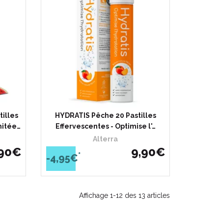
illes
HYDRATIS Pêche 20 Pastilles
mitée…
Effervescentes - Optimise l'…
Alterra
90
€
9
,
90
€
*
-4,95€
Affichage 1-12 des 13 articles