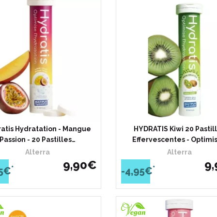
atis Hydratation - Mangue
HYDRATIS Kiwi 20 Pastil
Passion - 20 Pastilles…
Effervescentes - Optimi
Alterra
Alterra
9
,
90
€
9
,
*
*
95€
-4,95€