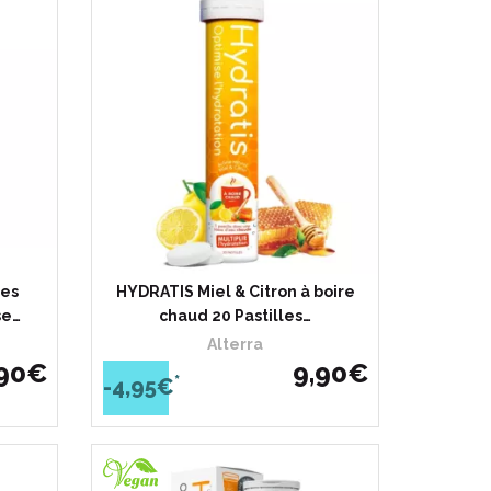
les
HYDRATIS Miel & Citron à boire
se…
chaud 20 Pastilles…
Alterra
90
€
9
,
90
€
*
-4,95€