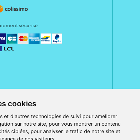
aiement sécurisé
es cookies
rue Jeanne d' Harcourt, 80300 Albert.
 sans ordonnance.
s et d'autres technologies de suivi pour améliorer
ation sur notre site, pour vous montrer un contenu
ranger).
e, iPad et iPod touch), ou sur Google Play (pour Androïd 5.0 ou version
ités ciblées, pour analyser le trafic de notre site et
 Express, Bancontact, PayPal.
nance de nos visiteurs.
 beauté et bien-être ainsi que différents services : suivi personnalisé,