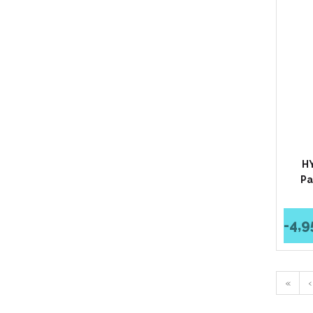
HY
Pa
-4,
«
‹