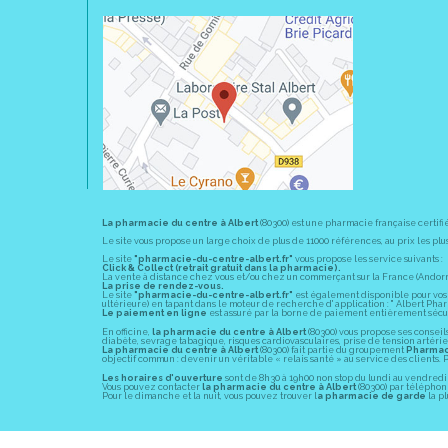
La pharmacie du centre à Albert
(80300) est une pharmacie française certifi
Le site vous propose un large choix de plus de 11000 références, au prix les 
Le site
"pharmacie-du-centre-albert.fr"
vous propose les service suivants :
Click & Collect (retrait gratuit dans la pharmacie).
La vente à distance chez vous et/ou chez un commerçant sur la France (Andorre, 
La prise de rendez-vous.
Le site
"pharmacie-du-centre-albert.fr"
est également disponible pour vos s
ultérieure) en tapant dans le moteur de recherche d' application : " Albert Pha
Le paiement en ligne
est assuré par la borne de paiement entièrement sécuri
En officine,
la pharmacie du centre à Albert
(80300) vous propose ses conseil
diabète, sevrage tabagique, risques cardiovasculaires, prise de tension artériell
La pharmacie du centre à Albert
(80300) fait partie du groupement
Pharmac
objectif commun : devenir un véritable « relais santé » au service des client
Les horaires d'ouverture
sont de 8h30 à 19h00 non stop du lundi au vendredi 
Vous pouvez contacter
la pharmacie du centre à Albert
(80300) par téléphone
Pour le dimanche et la nuit, vous pouvez trouver l
a pharmacie de garde
la pl