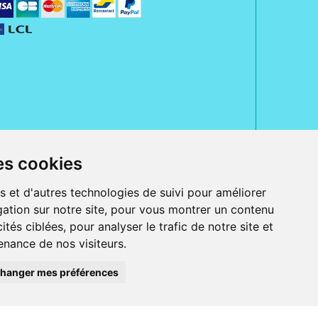
es cookies
rue Jeanne d' Harcourt, 80300 Albert.
 sans ordonnance.
s et d'autres technologies de suivi pour améliorer
ranger).
ation sur notre site, pour vous montrer un contenu
e, iPad et iPod touch), ou sur Google Play (pour Androïd 5.0 ou version
 Express, Bancontact, PayPal.
ités ciblées, pour analyser le trafic de notre site et
 beauté et bien-être ainsi que différents services : suivi personnalisé,
nance de nos visiteurs.
auté de la peau, des cheveux...), mesure de la glycémie, perruques.
s 30 ans, Pharmactiv réunit près de 1500 adhérents pharmaciens autour d' un
du matériel médical sous sa marque BetterLife.
hanger mes préférences