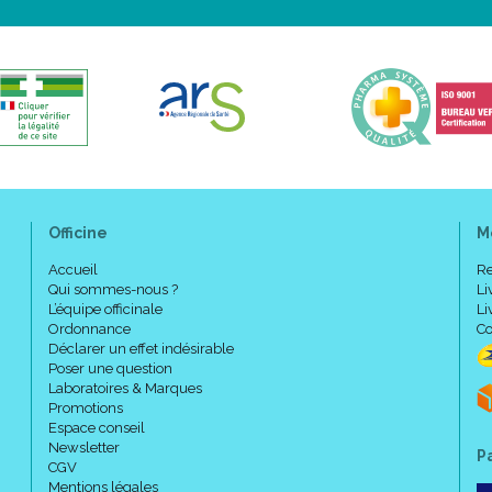
Conseils d' utilisation :
Faire mousser sur une peau m
Composition :
Cerasterol-2F (oméga 3 céramid
tensioactifs doux, excipients qs
Officine
M
Accueil
Re
Aqua, magnesium laureth sulfate
Qui sommes-nous ?
Li
sodium chloride, polysorbate 2
L’équipe officinale
Li
glucose dioleate, DMDM hydantoin
Ordonnance
Co
seed oil/palm oil aminopropaned
Déclarer un effet indésirable
Poser une question
Laboratoires & Marques
Code ACL : 6027048
Promotions
Code EAN : 3661434005916
Espace conseil
Newsletter
P
CGV
Mentions légales