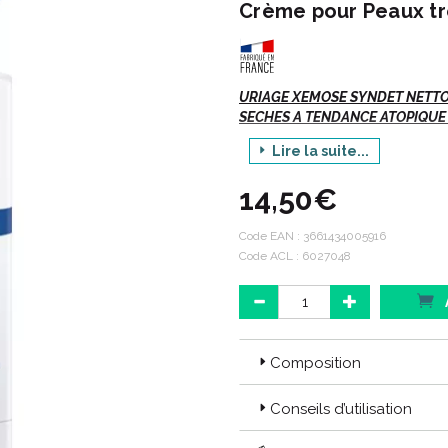
Crème pour Peaux tr
URIAGE XEMOSE SYNDET NETTO
SECHES A TENDANCE ATOPIQUE 
Lire la suite...
Xémose = Peaux très sèches et 
Une gamme de soins émollients 
14,50€
et durable.
Code EAN :
3661434005916
Code ACL : 6027048
Indications :
Hygiène quotidienne des pea
Visage et corps.
Composition
Adulte, enfant, bébé.
Conseils d’utilisation
Description :