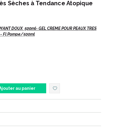
ès Sèches à Tendance Atopique
YANT DOUX 500ml- GEL CREME POUR PEAUX TRES
- Fl Pompe/500ml
à tendance atopique.
nouvelle génération pour un confort cutané extrême
Ajouter au panier
ux très sèches, peaux à tendance atopique.