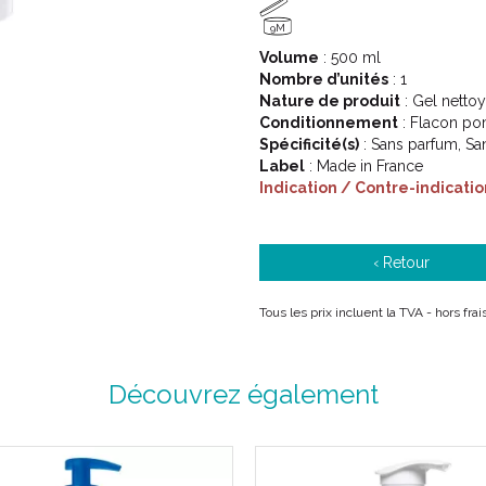
9M
Ce gel-crème nettoyant et apaisa
Volume
: 500 ml
quotidienne des peaux très sèc
Nombre d’unités
: 1
Sa mousse onctueuse nettoie la
Nature de produit
: Gel nettoy
Conditionnement
: Flacon p
Spécificité(s)
: Sans parfum, Sa
Apaise
Label
: Made in France
L’ Eau Thermale d’ Uriage
Indication / Contre-indicatio
apaise les peaux les plus
Nettoie
‹ Retour
Sa base lavante extra-dou
grâce à son pH physiolog
Tous les prix incluent la TVA - hors fr
Préserve
Les agents surgraissants 
Découvrez également
2F préservent de l’ effet 
Caractéristiques :
Syndet nettoyant doux.