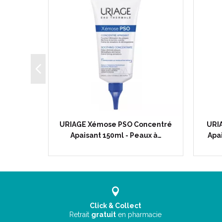
er Baume
URIAGE Xémose PSO Concentré
URI
attage…
Apaisant 150ml - Peaux à…
Apa
Click & Collect
Retrait
gratuit
en pharmacie