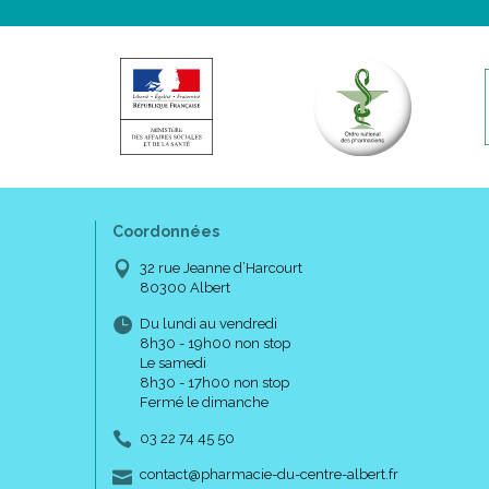
Coordonnées
32 rue Jeanne d’Harcourt
80300 Albert
Du lundi au vendredi
8h30 - 19h00 non stop
Le samedi
8h30 - 17h00 non stop
Fermé le dimanche
03 22 74 45 50
-
-
contact
@
pharmacie-du-centre-albert.fr