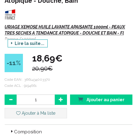
Atopique - Douche, Bain
URIAGE XEMOSE HUILE LAVANTE APAISANTE 1000ml - PEAUX
TRES SECHES A TENDANCE ATOPIQUE - DOUCHE ET BAIN - Fl
Pompe/1000ml
Lire la suite...
Xémose = Peaux très sèches et à tendance atopique.
18,69€
Une gamme de soins émollients nouvelle génération pour un
-11
%
confort cutané extrême et durable.
20,90€
Code EAN :
3661434003370
Indications :
Code ACL : 9194661
Ajouter au panier
Hygiène quotidienne des peaux très sèches, peaux à
tendance atopique.
Ajouter à Ma liste
Sensations de démangeaisons.
Adulte, enfant, bébé.
Visage et corps.
Composition
Bain et douche.