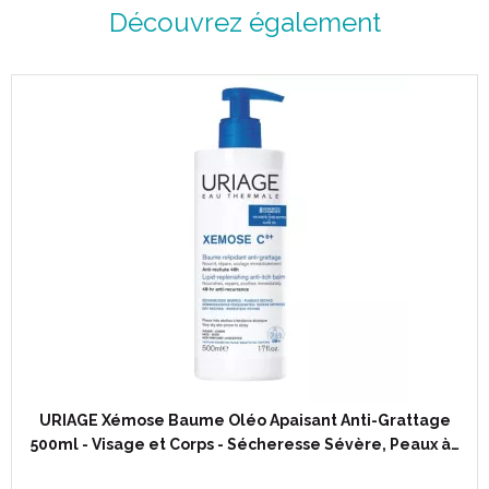
Découvrez également
Huile lavante apaisante.
A l' eau thermale d' Uriage, riche en oligoéléments et sels
minéraux, aux propriétés apaisantes, hydratantes et anti-
radicalaires.
Nettoie, relipide, protège contre le dessèchement cutané,
apaise les sensations de démangeaisons.
Sans savon.
Sans parfum.
Hypoallergénique.
Période après ouverture : 9 mois.
Existe également en tube 200 ml.
Principes actifs :
Glycérine.
Beurre de karité.
Résultats :
URIAGE Xémose Baume Oléo Apaisant Anti-Grattage
500ml - Visage et Corps - Sécheresse Sévère, Peaux à…
-75% de tiraillements.