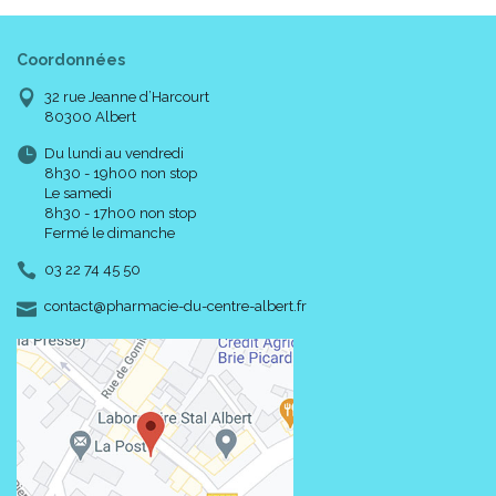
sulfate, sodium oleth sulfate, polyquaternium-10, magnesium
laureth-8 sulfate, PEG-75 shea butter glycerides, magnesium
oleth sulfate, sodium acetate, brassica campestris sterols,
Coordonnées
raspberry seed oil/palm oil aminopropanediol esters.
32 rue Jeanne d’Harcourt
80300 Albert
Code ACL :
Du lundi au vendredi
Code EAN : 3661434003370
8h30 - 19h00 non stop
Le samedi
8h30 - 17h00 non stop
Fermé le dimanche
03 22 74 45 50
-
-
contact
@
pharmacie-du-centre-albert.fr