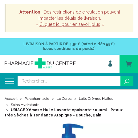
Attention
: Des restrictions de circulation peuvent
impacter les délais de livraison.
»
Cliquez ici pour en savoir plus
«
LIVRAISON À PARTIR DE
4,90€ (offerte dès 59€)
*
(sous conditions de poids)
Accueil
Parapharmacie
Le Corps
Laits Crèmes Huiles
Soins Hydratants
URIAGE Xémose Huile Lavante Apaisante 1000ml - Peaux
très Sèches à Tendance Atopique - Douche, Bain