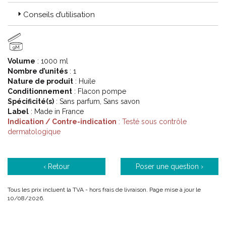
Conseils d’utilisation
Description :
9M
Cette huile lavante protège contre le dessèchement cutané et
Volume
: 1000 ml
apaise les sensations de démangeaisons.
Nombre d’unités
: 1
Sa mousse fine et extra-douce apporte un confort immédiat et
Nature de produit
: Huile
durable pour les peaux sèches à très sèches.
Conditionnement
: Flacon pompe
Spécificité(s)
: Sans parfum, Sans savon
Label
: Made in France
Nourrit
Indication / Contre-indication
: Testé sous contrôle
Grâce à sa haute concentration en glycérine, l’ huile
dermatologique
Xémose laisse un film protecteur non gras qui protège la
peau des agressions extérieures.
‹ Retour
Poser une question ›
Apaise
Enrichie en beurre de karité, elle apaise et soulage les
Tous les prix incluent la TVA - hors frais de livraison. Page mise à jour le
sensations de démangeaisons, tiraillements et inconfort.
10/08/2026.
Caractéristiques :