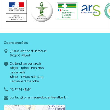
Coordonnées
32 rue Jeanne d’Harcourt
80300 Albert
Du lundi au vendredi
8h30 - 19h00 non stop
Le samedi
8h30 - 17h00 non stop
Fermé le dimanche
03 22 74 45 50
-
-
contact
@
pharmacie-du-centre-albert.fr