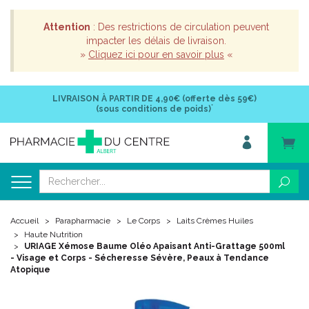
Attention
: Des restrictions de circulation peuvent
impacter les délais de livraison.
»
Cliquez ici pour en savoir plus
«
LIVRAISON À PARTIR DE
4,90€ (offerte dès 59€)
*
(sous conditions de poids)
Accueil
Parapharmacie
Le Corps
Laits Crèmes Huiles
Haute Nutrition
URIAGE Xémose Baume Oléo Apaisant Anti-Grattage 500ml
- Visage et Corps - Sécheresse Sévère, Peaux à Tendance
Atopique