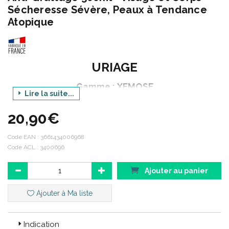
Sécheresse Sévère, Peaux à Tendance
Atopique
URIAGE
Gamme : XEMOSE
Lire la suite...
Produit : BAUME OLEO APAISANT ANTI GRATTAGE
20,90€
Contenance : 500 ml
Code EAN :
3661434006968
Code ACL : 3400696
Xémose :
Peaux très sèches et à tendance atopique.
Ajouter au panier
Une gamme de soins émollients nouvelle génération pour
un confort cutané extrême et durable.
Ajouter à Ma liste
Code ACL : 3400696
Indication