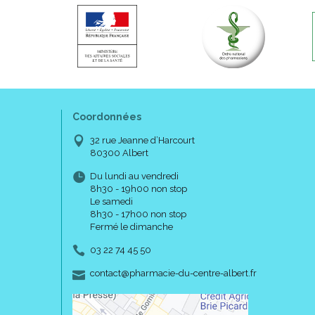
Coordonnées
32 rue Jeanne d’Harcourt
80300 Albert
Du lundi au vendredi
8h30 - 19h00 non stop
Le samedi
8h30 - 17h00 non stop
Fermé le dimanche
03 22 74 45 50
-
-
contact
@
pharmacie-du-centre-albert.fr