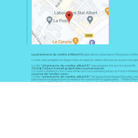
La pharmacie du centre à Albert
(80300) est une pharmacie française certifi
Le site vous propose un large choix de plus de 11000 références, au prix les 
Le site
"pharmacie-du-centre-albert.fr"
vous propose les service suivants :
Click & Collect (retrait gratuit dans la pharmacie).
La vente à distance chez vous et/ou chez un commerçant sur la France (Andorre, 
La prise de rendez-vous.
Le site
"pharmacie-du-centre-albert.fr"
est également disponible pour vos s
ultérieure) en tapant dans le moteur de recherche d' application : " Albert Pha
Le paiement en ligne
est assuré par la borne de paiement entièrement sécuri
En officine,
la pharmacie du centre à Albert
(80300) vous propose ses conseil
diabète, sevrage tabagique, risques cardiovasculaires, prise de tension artériell
La pharmacie du centre à Albert
(80300) fait partie du groupement
Pharmac
objectif commun : devenir un véritable « relais santé » au service des client
Les horaires d'ouverture
sont de 8h30 à 19h00 non stop du lundi au vendredi 
Vous pouvez contacter
la pharmacie du centre à Albert
(80300) par téléphone
Pour le dimanche et la nuit, vous pouvez trouver l
a pharmacie de garde
la pl
© 2011-2026
PHARM