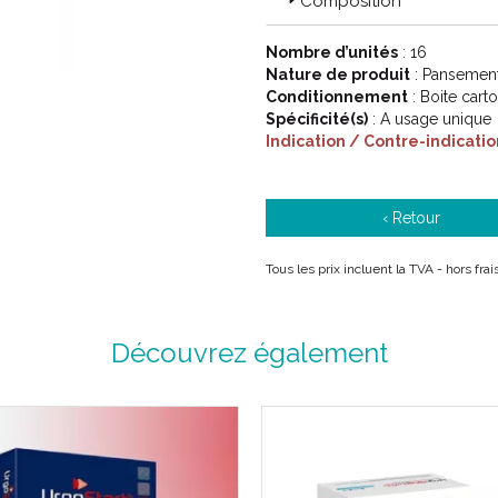
Composition
Nombre d’unités
: 16
Nature de produit
: Pansement
Conditionnement
: Boite cart
Spécificité(s)
: A usage unique
Indication / Contre-indicatio
‹ Retour
Tous les prix incluent la TVA - hors fr
Découvrez également