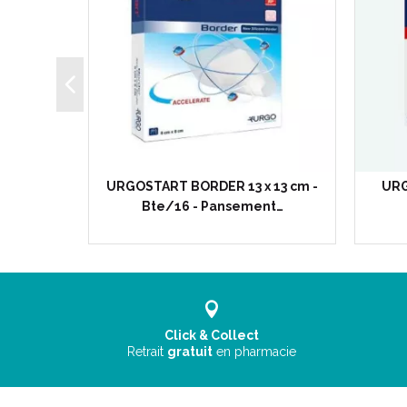
x 7 cm -
URGOSTART BORDER 13 x 13 cm -
URG
nt…
Bte/16 - Pansement…
Click & Collect
Retrait
gratuit
en pharmacie