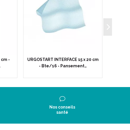
 cm -
URGOSTART INTERFACE 15 x 20 cm
URGOST
…
- Bte/16 - Pansement…
Bt
Nos conseils
santé