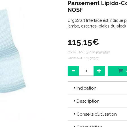
Pansement Lipido-Co
NOSF
UrgoStart Interface est indiqué 
jambe, escarres, plaies du pied)
115,15€
Code EAN :
3401040565752
Code ACL : 4056575
Indication
Description
Conseils d’utilisation