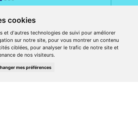
es cookies
s et d'autres technologies de suivi pour améliorer
ation sur notre site, pour vous montrer un contenu
ités ciblées, pour analyser le trafic de notre site et
nance de nos visiteurs.
rue Jeanne d' Harcourt, 80300 Albert.
 sans ordonnance.
hanger mes préférences
ranger).
e, iPad et iPod touch), ou sur Google Play (pour Androïd 5.0 ou version
 Express, Bancontact, PayPal.
 beauté et bien-être ainsi que différents services : suivi personnalisé,
auté de la peau, des cheveux...), mesure de la glycémie, perruques.
s 30 ans, Pharmactiv réunit près de 1500 adhérents pharmaciens autour d' un
du matériel médical sous sa marque BetterLife.
harmacie e-commerce