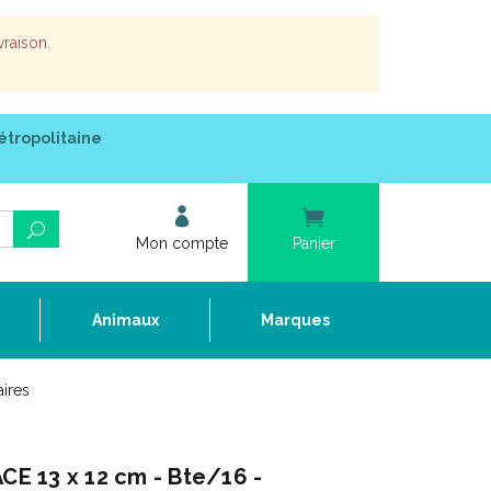
vraison.
étropolitaine
Mon compte
Panier
e
Animaux
Marques
ires
 13 x 12 cm - Bte/16 -