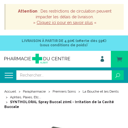
Attention
: Des restrictions de circulation peuvent
impacter les délais de livraison.
»
Cliquez ici pour en savoir plus
«
LIVRAISON À PARTIR DE
4,90€ (offerte dès 59€)
*
(sous conditions de poids)
Accueil
Parapharmacie
Premiers Soins
La Bouche et les Dents
Aphtes, Plaies, Etc...
SYNTHOLORAL Spray Buccal 20ml - Irritation de la Cavité
Buccale