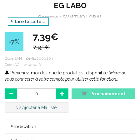
EG LABO
Gamme : SYNTHOLORAL
Lire la suite...
Produit : SPRAY BUCCAL
7,39€
Contenance : 20 ml
-7
%
7,95€
Code ACL : 4000026
Code EAN :
3615840000263
Code ACL : 4000026
Code EAN : 3615840000263
Prévenez-moi dès que le produit est disponible
(Merci de
vous connecter à votre compte pour utiliser cette fonction).
Prochainement
Ajouter à Ma liste
Indication