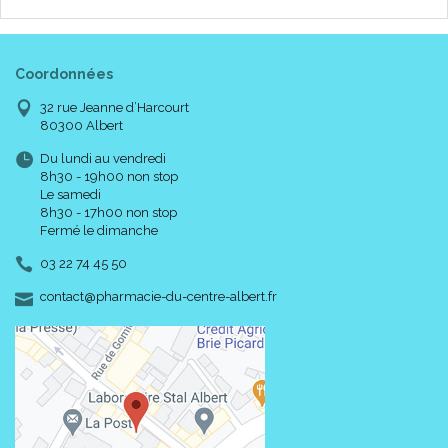
Coordonnées
32 rue Jeanne d’Harcourt
80300 Albert
Du lundi au vendredi
8h30 - 19h00 non stop
Le samedi
8h30 - 17h00 non stop
Fermé le dimanche
03 22 74 45 50
-
-
contact
@
pharmacie-du-centre-albert.fr