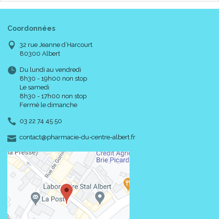
Coordonnées
32 rue Jeanne d’Harcourt
80300 Albert
Du lundi au vendredi
8h30 - 19h00 non stop
Le samedi
8h30 - 17h00 non stop
Fermé le dimanche
03 22 74 45 50
-
-
contact
@
pharmacie-du-centre-albert.fr