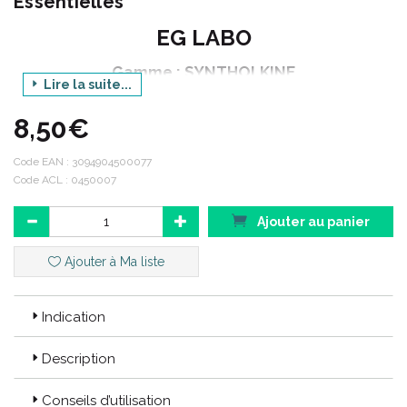
Essentielles
EG LABO
Gamme : SYNTHOLKINE
Lire la suite...
Catégorie : MASSAGE MUSCULAIRE.
8,50€
Produit : ROLL-ON DE MASSAGE
Contenance : 50 ml
Code EAN :
3094904500077
Code ACL : 0450007
Code ACL : 0450007
Ajouter au panier
Code EAN : 3094904500077
Ajouter à Ma liste
Indication
Description
Conseils d’utilisation