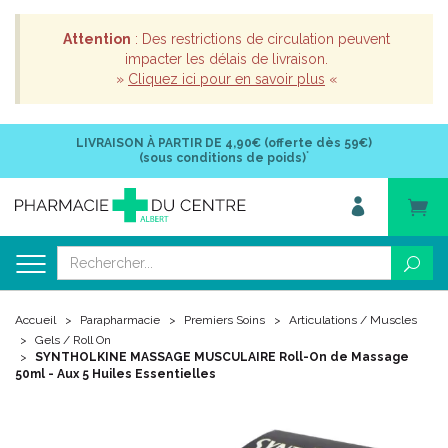
Attention
: Des restrictions de circulation peuvent
impacter les délais de livraison.
»
Cliquez ici pour en savoir plus
«
LIVRAISON À PARTIR DE
4,90€ (offerte dès 59€)
*
(sous conditions de poids)
Accueil
Parapharmacie
Premiers Soins
Articulations / Muscles
Gels / Roll On
SYNTHOLKINE MASSAGE MUSCULAIRE Roll-On de Massage
50ml - Aux 5 Huiles Essentielles