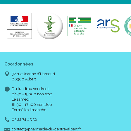
Coordonnées
32 rue Jeanne d’Harcourt
80300 Albert
Du lundi au vendredi
8h30 - 19h00 non stop
Le samedi
8h30 - 17h00 non stop
Fermé le dimanche
03 22 74 45 50
-
-
contact
@
pharmacie-du-centre-albert.fr