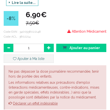
Synthol, gel est indiqué chez les adultes et les enfants âgés de
Lire la suite...
plus de 7 ans.
6,90€
-8
%
7,50€
Attention Médicament
Code EAN :
3400938022148
Code ACL : 3802214
Ajouter au panier
Ajouter à Ma liste
Ne pas dépasser la dose journalière recommandée, tenir
hors de portée des enfants.
Les informations relatives aux précautions d’emploi
(interactions médicamenteuses, contre-indications, mises
en garde spéciales, effets indésirables...) ainsi que la
posologie sont détaillées par la notice du médicament.
Déclarer un effet indésirable