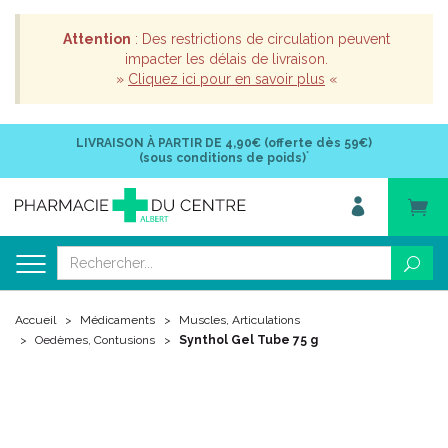
Attention
: Des restrictions de circulation peuvent
impacter les délais de livraison.
»
Cliquez ici pour en savoir plus
«
LIVRAISON À PARTIR DE
4,90€ (offerte dès 59€)
*
(sous conditions de poids)
Accueil
Médicaments
Muscles, Articulations
Oedèmes, Contusions
Synthol Gel Tube 75 g