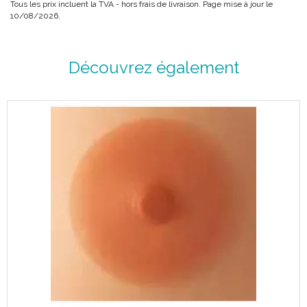
Tous les prix incluent la TVA - hors frais de livraison. Page mise à jour le
une mastectomie totale.
10/08/2026.
Ptôse prononcée (âge, suite allaitement, perte de poids...).
Pour les tissus / champ cicatriciel sensible.
Découvrez également
A propos des prothèses symétrique :
Prothèses mammaires SILIMA® sans prolongement
(symétriques).
En cas de perte de substance minime ou sans perte de
substance axillaire.
La méthode moins agressive de mastectomie radicale consiste
en l’ ablation des tissus de la glande mammaire et de certains
ganglions lymphatiques au niveau de la poitrine ; le muscle
pectoral est épargné et une partie des ganglions lymphatiques
est conservée. Cette forme entraîne donc peu ou pas de déficit
tissulaire au niveau axillaire. Dans ce cas, une prothèse
mammaire SILIMA® sans prolongement latéral constitue la
meilleure solution.