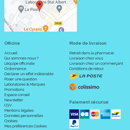
Officine
Mode de livraison
Accueil
Retrait dans la pharmacie
Qui sommes-nous ?
Livraison chez vous
L’équipe officinale
Livraison chez un commerçant
Ordonnance
Conditions de retour
Caractéristiques :
Déclarer un effet indésirable
Poser une question
Laboratoires & Marques
Promotions
Très facile à adapter.
Espace conseil
Forme symétrique et anatomique qui épouse l' ensemble du
Newsletter
Paiement sécurisé
sein dans sa globalité, notamment dans le bas du sein.
CGV
Respecte le tombant naturel du sein.
Mentions légales
Données personnelles
Bords amincis pour un prolongement naturel en continu
Cookies
avec le corps.
Mes préférences Cookies
Réduction du poids grâce à une fac interne creusée.