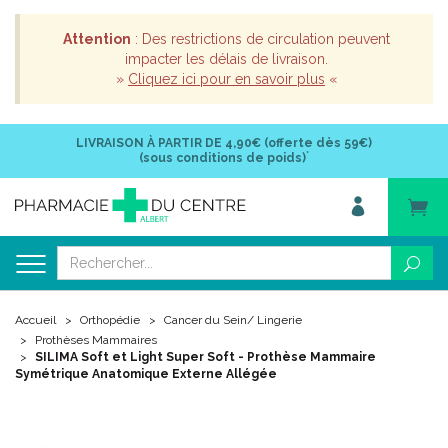
Attention
: Des restrictions de circulation peuvent
impacter les délais de livraison.
»
Cliquez ici pour en savoir plus
«
LIVRAISON À PARTIR DE
4,90€ (offerte dès 59€)
*
(sous conditions de poids)
Accueil
Orthopédie
Cancer du Sein/ Lingerie
Prothèses Mammaires
SILIMA Soft et Light Super Soft - Prothèse Mammaire
Symétrique Anatomique Externe Allégée