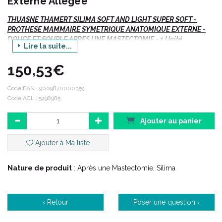
Externe Allégée
THUASNE THAMERT SILIMA SOFT AND LIGHT SUPER SOFT -
PROTHESE MAMMAIRE SYMETRIQUE ANATOMIQUE EXTERNE -
DOUCE ET SOUPLE APRES UNE MASTECTOMIE - 1 Unité
Lire la suite...
Vte/R - LPPR
150,53€
Code EAN :
Prothèse allégée et ultra douce.
9009870000359
Code ACL : 5498985
A l' exemple de la nature.
Date de 1ère prescription après intervention et post-
radiothérapie > 2 mois.
Ajouter au panier
Renouvellement chaque 18 mois (après 12 mois pour la 1ère
prothèse).
Ajouter à Ma liste
Nature de produit
: Après une Mastectomie, Silima
Indications :
‹ Retour
Poser une question ›
Post mastectomie totale.
Compenser la perte de volume le plus naturellement, après