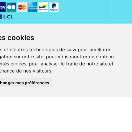
es cookies
s et d'autres technologies de suivi pour améliorer
ation sur notre site, pour vous montrer un contenu
ités ciblées, pour analyser le trafic de notre site et
nance de nos visiteurs.
rue Jeanne d' Harcourt, 80300 Albert.
 sans ordonnance.
hanger mes préférences
ranger).
e, iPad et iPod touch), ou sur Google Play (pour Androïd 5.0 ou version
 Express, Bancontact, PayPal.
 beauté et bien-être ainsi que différents services : suivi personnalisé,
auté de la peau, des cheveux...), mesure de la glycémie, perruques.
s 30 ans, Pharmactiv réunit près de 1500 adhérents pharmaciens autour d' un
du matériel médical sous sa marque BetterLife.