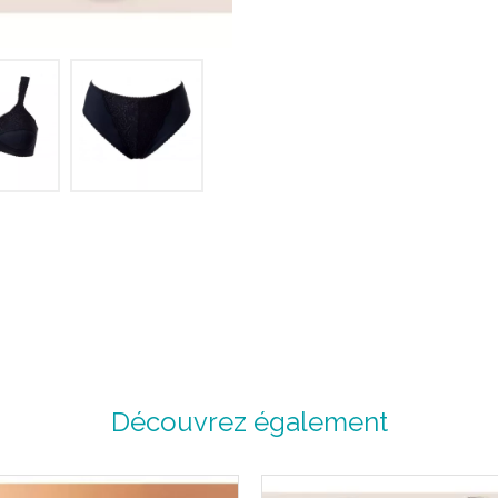
soutiens-gorge de blesser.
Ces sous-vêtements sont décliné
stylée et tendance. Ligne élégant
choix de soutiens-gorge permettr
toute circonstance.
Découvrez également