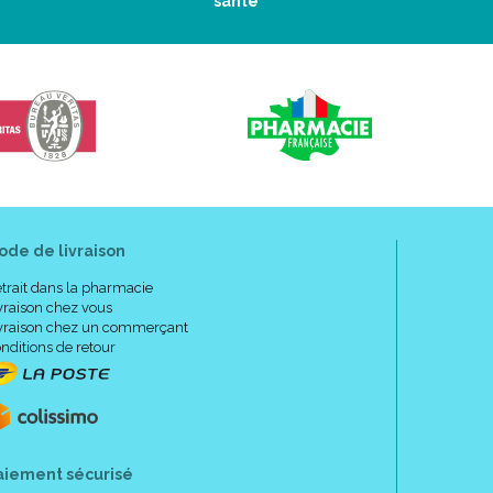
santé
e pour les grands bonnets.
ouplesse.
aire sous la poitrine.
ral.
nnet et les bretelles : féminin et raffiné.
e de maintien supplémentaire sous poitrine : maintien
t molletonnées : personnalisation et confort.
ode de livraison
t).
trait dans la pharmacie
vraison chez vous
:
vraison chez un commerçant
nditions de retour
95 C-E.
-120 C ; 100-115 D ; 100-110 E.
aiement sécurisé