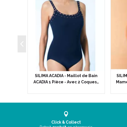
 Poches
SILIMA ACADIA - Maillot de Bain
SILI
fort…
ACADIA 1 Pièce - Avec 2 Coques…
Mame
Click & Collect