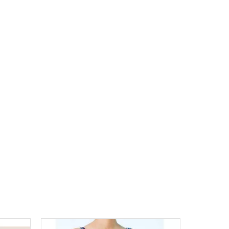
s dans des coloris et motifs actuels, pour une tenue
e à sportive - en passant par classique - le large
a à chaque patiente de trouver l’article idéal en