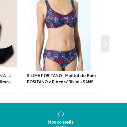
tous les modèles SILIMA DENTELLE).
LA - 2
SILIMA POSITANO - Maillot de Bain
SILIMA S
lima -…
POSITANO 2 Pièces/Bikini - SANS…
Prothès
dapté aux poitrines bonnet A à E.
toutes les tailles.
Nos conseils