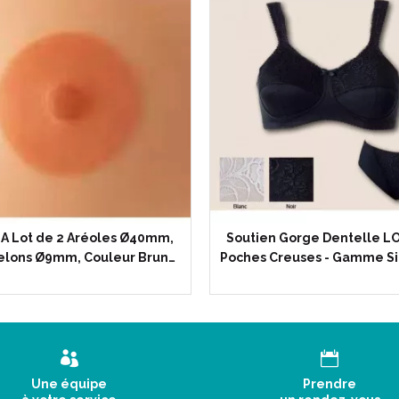
(Caractéristiques communes à 
MA Lot de 2 Aréoles Ø40mm,
Soutien Gorge Dentelle LO
lons Ø9mm, Couleur Brun…
Poches Creuses - Gamme Si
Description :
Soutien-gorge post-opératoire a
Une dentelle confortable pour 
Une équipe
Prendre
2 poches creuses.