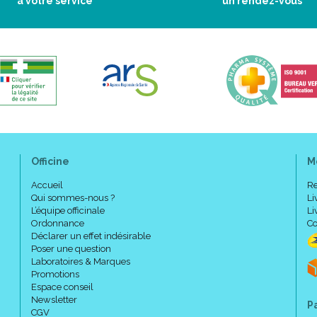
à votre service
un rendez-vous
Haute tenue et maintien mêm
Tissu élastique : confort et s
Bonnet en 3 parties.
Bande de maintien supplément
Dentelle élastique au motif flo
Aspect naturel.
Grand confort de port.
Fine dentelle sur le haut du bo
Bonnet en trois parties, band
renforcé.
Bretelles larges, ajustables e
Officine
M
Slip assorti (vendu séparémen
Accueil
Re
Qui sommes-nous ?
Li
Fermeture : agrafes et crochets 
L’équipe officinale
Li
Ordonnance
Co
2 rangées : 90-100 A-B ; 90-
Déclarer un effet indésirable
3 rangées : 105-120 A-B ; 100
Poser une question
Laboratoires & Marques
Promotions
Espace conseil
Composition :
Newsletter
P
CGV