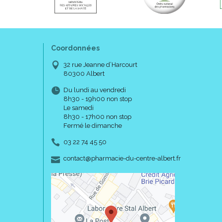
Coordonnées
32 rue Jeanne d’Harcourt
80300 Albert
Du lundi au vendredi
8h30 - 19h00 non stop
Le samedi
8h30 - 17h00 non stop
Fermé le dimanche
03 22 74 45 50
-
-
contact
@
pharmacie-du-centre-albert.fr