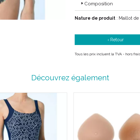
s' adaptent avec un grand nat
Composition
Nature de produit
: Maillot de
‹ Retour
Tous les prix incluent la TVA - hors fra
Découvrez également