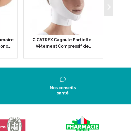
ammaire
CICATREX Cagoule Partielle -
CICATRE
Mono…
Vêtement Compressif de…
- Vê
Nos conseils
santé