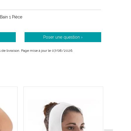
urel.
 Bain 1 Pièce
Poser une question ›
is de livraison. Page mise à jour le 07/08/2026.