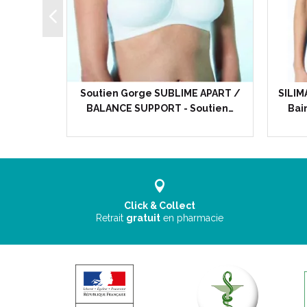
anche -
Soutien Gorge SUBLIME APART /
SILIM
f de…
BALANCE SUPPORT - Soutien…
Bai
Click & Collect
Retrait
gratuit
en pharmacie