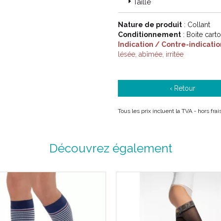
Taille
Nature de produit
: Collant
Conditionnement
: Boite cart
Indication / Contre-indicatio
lésée, abîmée, irritée
‹ Retour
Tous les prix incluent la TVA - hors fra
Découvrez également
Code ACL : 1006777 / 1006772 
1006774 / 1006769 / 1006773 
Code EAN : 3611610067771 / 3