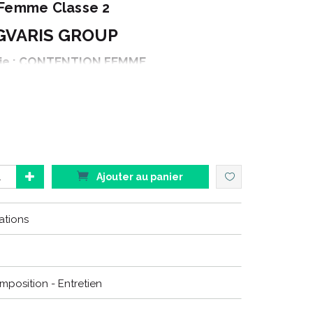
 Femme Classe 2
GVARIS GROUP
ie : CONTENTION FEMME
Gamme : STYLES
naison : TRANSPARENT
roduit : COLLANT
tion : PIED OUVERT
ouleur : BEIGE 130
Ajouter au panier
ations
au look tendance adaptés aux tenues de vos patientes,
leur personnalité.
omposition - Entretien
ENT
remplace les produits
DIVIN ECLAT
.