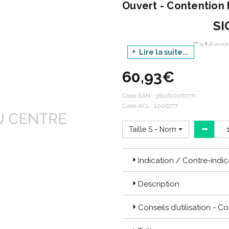
Ouvert - Contention
SI
Catégor
Lire la suite...
60,93€
Décli
P
Code EAN :
3611610067771
Code ACL : 1006777
Op
C
Taille S - Normal
Indication / Contre-indic
Styles :
Les “Styles” sont des produits 
Description
pour qu’elles puissent exprimer 
Conseils d’utilisation - C
Les produits
STYLES TRANSPAR