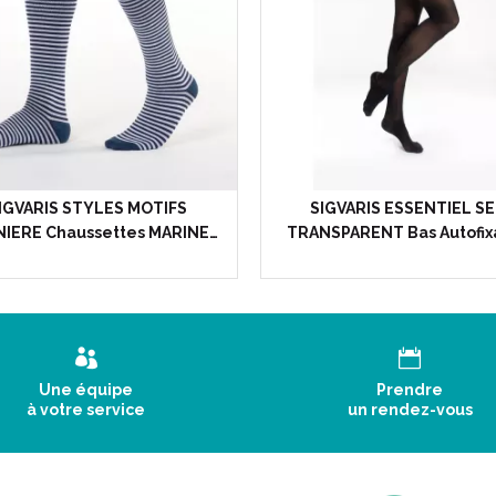
3611610067757 / 361161006770
3611610067733 / 36116100676
IGVARIS STYLES MOTIFS
SIGVARIS ESSENTIEL SE
NIERE Chaussettes MARINE…
TRANSPARENT Bas Autofix
Une équipe
Prendre
à votre service
un rendez-vous