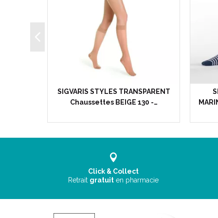
COTON
SIGVARIS STYLES TRANSPARENT
S
E -…
Chaussettes BEIGE 130 -…
MARI
Click & Collect
Retrait
gratuit
en pharmacie