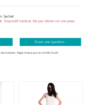
on, Sachet
n
: Dispositif médical, Ne pas utiliser sur une peau
Poser une question ›
is de livraison. Page mise à jour le 07/08/2026.
/ 1006776 / 1006771 / 1006775 / 1006770 /
/ 1006768
611610067726 / 3611610067764 / 3611610067719 /