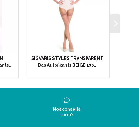
2 / 3611610067740 / 3611610067696 /
89
MI
SIGVARIS STYLES TRANSPARENT
SIGVAR
ants…
Bas Autofixants BEIGE 130…
Chaus
Nos conseils
santé