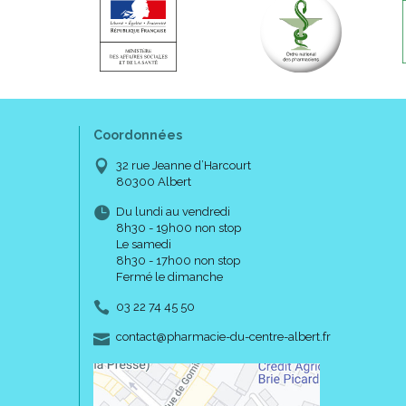
Coordonnées
32 rue Jeanne d’Harcourt
80300 Albert
Du lundi au vendredi
8h30 - 19h00 non stop
Le samedi
8h30 - 17h00 non stop
Fermé le dimanche
03 22 74 45 50
-
-
contact
@
pharmacie-du-centre-albert.fr