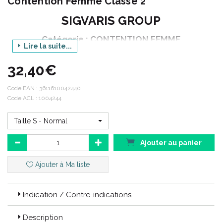
Contention Femme Classe 2
SIGVARIS GROUP
Catégorie : CONTENTION FEMME
Lire la suite...
Gamme : STYLES
32,40€
Déclinaison : TRANSPARENT
Produit : CHAUSSETTES
Code EAN :
3611610042440
Option : MORPHO+
Code ACL : 1004244
Couleur : BEIGE 120
Taille S - Normal
Ajouter au panier
Styles :
Les “Styles” sont des produits au look tendance adaptés aux
Ajouter à Ma liste
tenues de vos patientes, pour qu’elles puissent exprimer leur
personnalité.
Indication / Contre-indications
Les produits
STYLES TRANSPARENT
remplace les produits
Description
DIVIN ECLAT
.