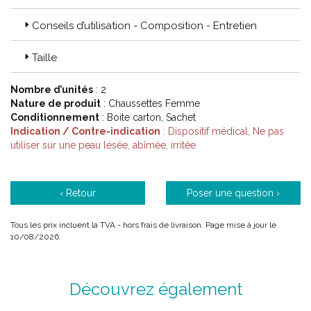
Conseils d’utilisation - Composition - Entretien
Code ACL : 1004244 / 1004249 / 1004245 / 1004250 /
1004246 / 1004251 / 1004247 / 1004252 / 1004248 / 1004233
Taille
Code EAN : 3611610042440 / 3611610042495 / 3611610042457
/ 3611610042501 / 3611610042464 / 3611610042518 /
Nombre d’unités
: 2
3611610042471 / 3611610042525 / 3611610042488 /
Nature de produit
: Chaussettes Femme
3611610042532
Conditionnement
: Boite carton, Sachet
Indication / Contre-indication
: Dispositif médical, Ne pas
utiliser sur une peau lésée, abîmée, irritée
‹ Retour
Poser une question ›
Tous les prix incluent la TVA - hors frais de livraison. Page mise à jour le
10/08/2026.
Découvrez également