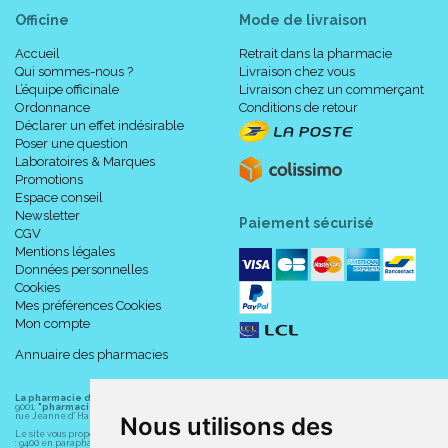
Officine
Mode de livraison
Accueil
Retrait dans la pharmacie
Qui sommes-nous ?
Livraison chez vous
L’équipe officinale
Livraison chez un commerçant
Ordonnance
Conditions de retour
Déclarer un effet indésirable
Poser une question
Laboratoires & Marques
Promotions
Espace conseil
Newsletter
Paiement sécurisé
CGV
Mentions légales
Données personnelles
Cookies
Mes préférences Cookies
Mon compte
Annuaire des pharmacies
La pharmacie du centre à Albert
(80300) est une pharmacie française certifiée ISO
9001.
"pharmacie-du-centre-albert.fr "
est le site internet de l
a pharmacie du centre
, 32
rue Jeanne d' Harcourt, 80300 Albert.
Nous utilisons des
Le site vous propose un large choix de plus de 11000 références, au prix les plus bas possible
: 9400 en parapharmacie, animaux, orthopédie, matériel médical. 1700 en médicaments sans