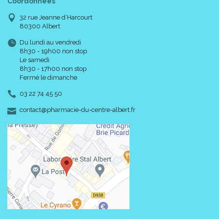
Coordonnées
32 rue Jeanne d’Harcourt
80300 Albert
Du lundi au vendredi
8h30 - 19h00 non stop
Le samedi
8h30 - 17h00 non stop
Fermé le dimanche
03 22 74 45 50
-
-
contact
@
pharmacie-du-centre-albert.fr