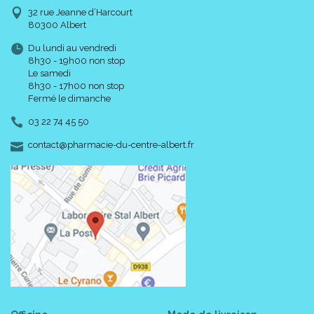
32 rue Jeanne d’Harcourt
80300 Albert
Du lundi au vendredi
8h30 - 19h00 non stop
Le samedi
8h30 - 17h00 non stop
Fermé le dimanche
03 22 74 45 50
-
-
contact
@
pharmacie-du-centre-albert.fr