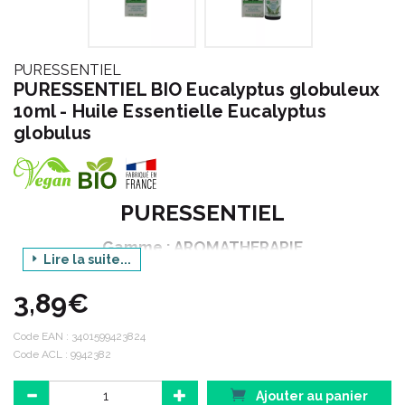
PURESSENTIEL
PURESSENTIEL BIO Eucalyptus globuleux
10ml - Huile Essentielle Eucalyptus
globulus
PURESSENTIEL
Gamme : AROMATHERAPIE
Lire la suite...
Déclinaison : BIO
3,89€
Produit : HUILE ESSENTIELLE EUCALYPTUS
GLOBULEUX
Code EAN :
3401599423824
Contenance : 10 ml
Code ACL : 9942382
Ajouter au panier