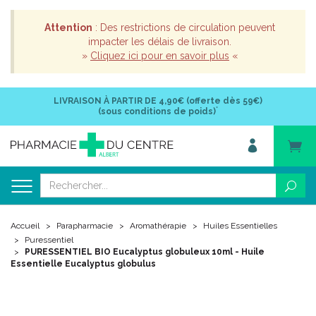
Attention
: Des restrictions de circulation peuvent
impacter les délais de livraison.
»
Cliquez ici pour en savoir plus
«
LIVRAISON À PARTIR DE
4,90€ (offerte dès 59€)
*
(sous conditions de poids)
Accueil
Parapharmacie
Aromathérapie
Huiles Essentielles
Puressentiel
PURESSENTIEL BIO Eucalyptus globuleux 10ml - Huile
Essentielle Eucalyptus globulus