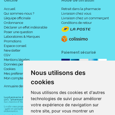
Officine
Mode de livraison
Accueil
Retrait dans la pharmacie
Qui sommes-nous ?
Livraison chez vous
L’équipe officinale
Livraison chez un commerçant
Ordonnance
Conditions de retour
Déclarer un effet indésirable
Poser une question
Laboratoires & Marques
Promotions
Espace conseil
Newsletter
Paiement sécurisé
CGV
Mentions légales
Données personnelles
Cookies
Nous utilisons des
Mes préférences Cookies
Mon compte
cookies
Annuaire des pharmacies
Nous utilisons des cookies et d'autres
technologies de suivi pour améliorer
La pharmacie du centre à Albert
(80300) est une pharmacie française certifiée ISO
9001.
"pharmacie-du-centre-albert.fr "
est le site internet de l
a pharmacie du centre
, 32
rue Jeanne d' Harcourt, 80300 Albert.
votre expérience de navigation sur
Le site vous propose un large choix de plus de 11000 références, au prix les plus bas possible
: 9400 en parapharmacie, animaux, orthopédie, matériel médical. 1700 en médicaments sans
notre site, pour vous montrer un
ordonnance.