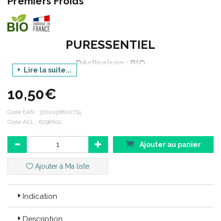
Premiers Froids
PURESSENTIEL
Déclinaison : BIO
Lire la suite...
Catégorie : BEBE
10,50€
Gamme : RESP OK
Produit : BAUME DE MASSAGE PECTORAL
Code EAN :
3701056802774
Code ACL : 6298601
Contenance : 30 ml
Ajouter au panier
Code ACL : 6298601
Ajouter à Ma liste
Code EAN : 3701056802774
Indication
Description