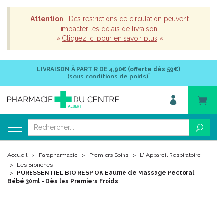
Attention
: Des restrictions de circulation peuvent
impacter les délais de livraison.
»
Cliquez ici pour en savoir plus
«
LIVRAISON À PARTIR DE
4,90€ (offerte dès 59€)
*
(sous conditions de poids)
Accueil
Parapharmacie
Premiers Soins
L' Appareil Respiratoire
Les Bronches
PURESSENTIEL BIO RESP OK Baume de Massage Pectoral
Bébé 30ml - Dès les Premiers Froids