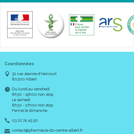
Coordonnées
32 rue Jeanne d’Harcourt
80300 Albert
Du lundi au vendredi
8h30 - 19h00 non stop
Le samedi
8h30 - 17h00 non stop
Fermé le dimanche
03 22 74 45 50
-
-
contact
@
pharmacie-du-centre-albert.fr