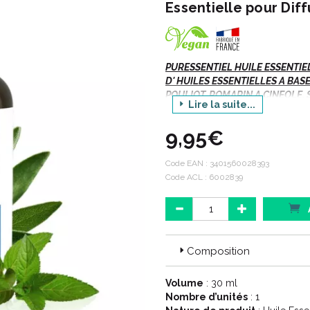
Essentielle pour Diff
PURESSENTIEL HUILE ESSENTIE
D' HUILES ESSENTIELLES A BAS
POULIOT, ROMARIN A CINEOLE, 
Lire la suite...
Huiles essentielles pour diffusio
9,95€
Botaniquement et Biochimiqueme
Code EAN :
3401560028393
100% PURES.
Code ACL : 6002839
100% NATURELLES.
Description :
Composition
Complexe d' huiles essentiell
Volume
: 30 ml
Sylvestre, Menthe poivrée, Me
Nombre d’unités
: 1
vertus tonifiantes et ressourç