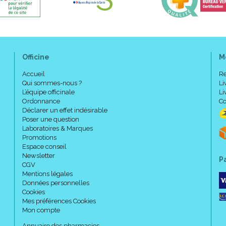
Conserver à l’ abri de la lumi
bouché.
Code ACL : 6002839
Code EAN : 3401560028393
Officine
M
Accueil
Re
Qui sommes-nous ?
Li
L’équipe officinale
Li
Ordonnance
Co
Déclarer un effet indésirable
Poser une question
Laboratoires & Marques
Promotions
Espace conseil
Newsletter
P
CGV
Mentions légales
Données personnelles
Cookies
Mes préférences Cookies
Mon compte
Annuaire des pharmacies