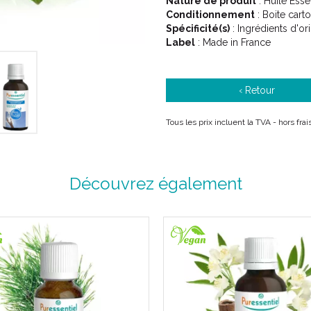
Nature de produit
: Huile Esse
une énergie nouvelle et positi
Conditionnement
: Boite cart
Made in France.
Spécificité(s)
: Ingrédients d'or
Label
: Made in France
Conseils d' utilisation :
‹ Retour
A utiliser avec un
diffuseur 
Tous les prix incluent la TVA - hors fr
Important, une huile essentie
fortement sous peine de détru
Découvrez également
Précautions d' emploi :
Usage atmosphérique.
Les huiles essentielles sont d
recommandé de suivre attent
conseillé et de suivre l’ avis
Ne pas utiliser chez un enfan
Ne pas utiliser chez les femm