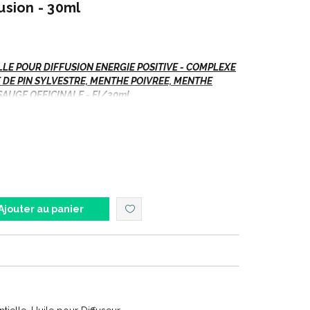
usion - 30ml
LLE POUR DIFFUSION ENERGIE POSITIVE - COMPLEXE
E DE PIN SYLVESTRE, MENTHE POIVREE, MENTHE
SAUGE OFFICINALE - Fl/30ml
n. Huiles essentielles HEBBD (Huile Essentielle
nt Définie) :
Ajouter au panier
es pour diffusion à base de 5 Huiles essentielles (Pin
nthe pouliot, Romarin à cinéole, Sauge officinale) aux
antes, pour retrouver verticalité et recentrage, puiser