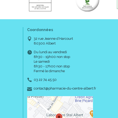
Coordonnées
32 rue Jeanne d’Harcourt
80300 Albert
Du lundi au vendredi
8h30 - 19h00 non stop
Le samedi
8h30 - 17h00 non stop
Fermé le dimanche
03 22 74 45 50
-
-
contact
@
pharmacie-du-centre-albert.fr