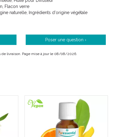
ntielle, Huile pour Diffuseur
ve et accéder à l’harmonie parfaite corps / esprit.
on, Flacon verre
igine naturelle, Ingrédients d'origine végétale
Poser une question ›
Puressentiel®
.
ais de livraison. Page mise à jour le 08/08/2026.
lle ne doit jamais être brûlée ou chauffée trop
ire ses principes actifs.
es concentrés naturels très puissants, il est
ivement pour chacune d’ entre elles, son usage
 d’ un professionnel de santé.
t de moins de 3 ans.
es enceintes (surtout les 3 premiers mois de la