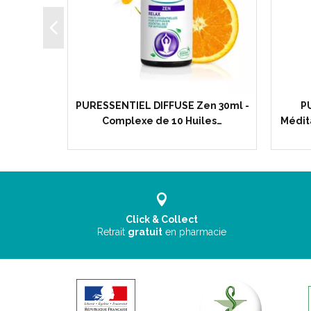
 Air Pur
PURESSENTIEL DIFFUSE Zen 30ml -
P
Huiles…
Complexe de 10 Huiles…
Médit
Click & Collect
Retrait
gratuit
en pharmacie